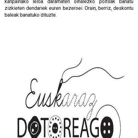
kanpainako leloa daramaten oihalezko poltsak banatu
zizkieten dendariek euren bezeroei. Orain, berriz, deskontu
baleak banatuko dituzte.