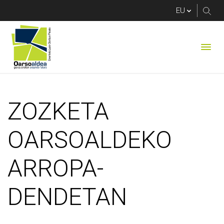
ZOZKETA OARSOAL
ZOZKETA
OARSOALDEKO
ARROPA-
DENDETAN