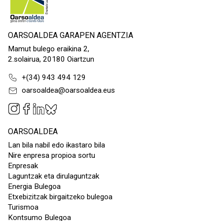
OARSOALDEA GARAPEN AGENTZIA
Mamut bulego eraikina 2,
2.solairua, 20180 Oiartzun
+(34) 943 494 129
oarsoaldea@oarsoaldea.eus
OARSOALDEA
Lan bila nabil edo ikastaro bila
Nire enpresa propioa sortu
Enpresak
Laguntzak eta dirulaguntzak
Energia Bulegoa
Etxebizitzak birgaitzeko bulegoa
Turismoa
Kontsumo Bulegoa