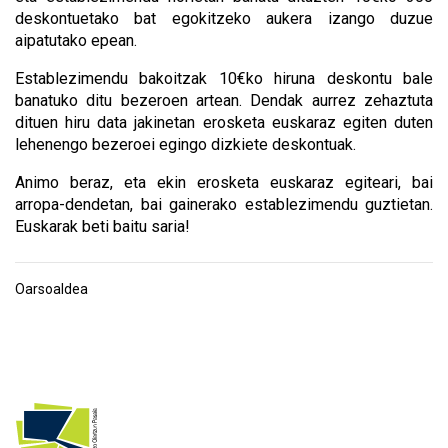
deskontuetako bat egokitzeko aukera izango duzue
aipatutako epean.
Establezimendu bakoitzak 10€ko hiruna deskontu bale
banatuko ditu bezeroen
artean. Dendak aurrez zehaztuta
dituen hiru data jakinetan erosketa euskaraz egiten duten
lehenengo bezeroei egingo dizkiete deskontuak.
Animo beraz, eta ekin erosketa euskaraz egiteari, bai
arropa-dendetan, bai gainerako establezimendu guztietan.
Euskarak beti baitu saria!
Oarsoaldea