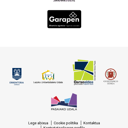
Lege abixua
Cookie politika
Kontaktua
Kontratatzailearen profila