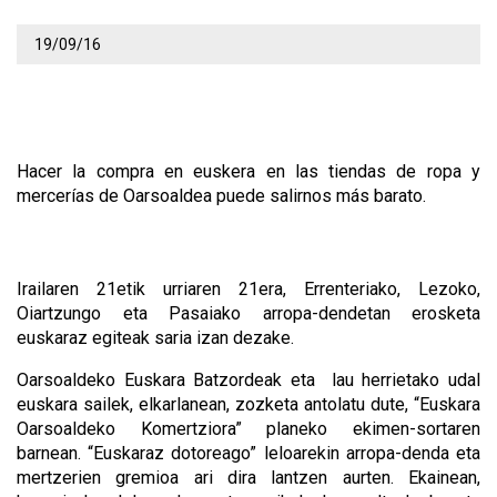
19/09/16
Hacer la compra en euskera en las tiendas de ropa y
mercerías de Oarsoaldea puede salirnos más barato.
Irailaren 21etik urriaren 21era, Errenteriako, Lezoko,
Oiartzungo eta Pasaiako arropa-dendetan erosketa
euskaraz egiteak saria izan dezake.
Oarsoaldeko Euskara Batzordeak eta lau herrietako udal
euskara sailek, elkarlanean, zozketa antolatu dute, “Euskara
Oarsoaldeko Komertziora” planeko ekimen-sortaren
barnean. “Euskaraz dotoreago” leloarekin arropa-denda eta
mertzerien gremioa ari dira lantzen aurten. Ekainean,