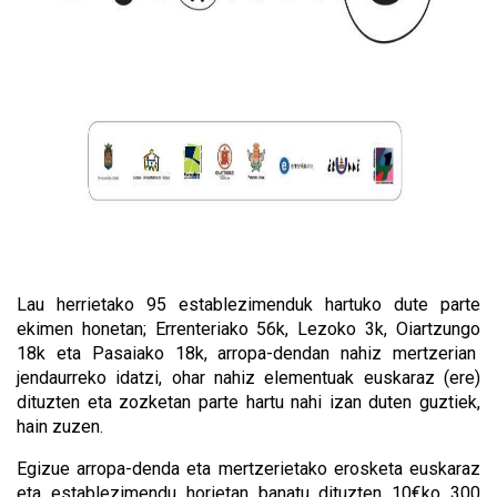
Lau herrietako 95 establezimenduk hartuko dute parte
ekimen honetan; Errenteriako 56k, Lezoko 3k, Oiartzungo
18k eta Pasaiako 18k, arropa-dendan nahiz mertzerian
jendaurreko idatzi, ohar nahiz elementuak euskaraz (ere)
dituzten eta zozketan parte hartu nahi izan duten guztiek,
hain zuzen.
Egizue arropa-denda eta mertzerietako erosketa euskaraz
eta establezimendu horietan banatu dituzten 10€ko 300