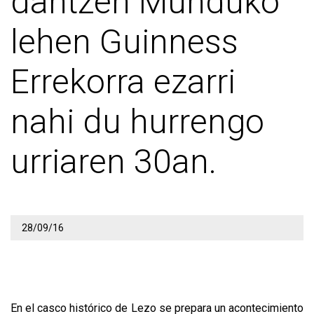
dantzen Munduko
lehen Guinness
Errekorra ezarri
nahi du hurrengo
urriaren 30an.
28/09/16
En el casco histórico de Lezo se prepara un acontecimiento