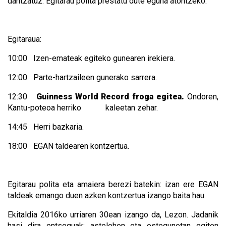
dantzatuz. Egitarau polita prestatu dute eguna atontzeko:
Egitaraua:
10:00 Izen-emateak egiteko gunearen irekiera.
12:00 Parte-hartzaileen gunerako sarrera.
12:30
Guinness World Record froga egitea.
Ondoren,
Kantu-poteoa herriko kaleetan zehar.
14:45 Herri bazkaria.
18:00 EGAN taldearen kontzertua.
Egitarau polita eta amaiera berezi batekin: izan ere EGAN
taldeak emango duen azken kontzertua izango baita hau.
Ekitaldia 2016ko urriaren 30ean izango da, Lezon. Jadanik
hasi dira entseguak: astelehen eta ostegunetan egiten