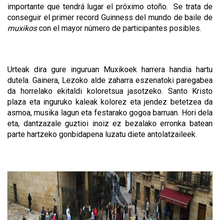
importante que tendrá lugar el próximo otoño. Se trata de
conseguir el primer record Guinness del mundo de baile de
muxikos
con el mayor número de participantes posibles.
Urteak dira gure inguruan Muxikoek harrera handia hartu
dutela. Gainera, Lezoko alde zaharra eszenatoki paregabea
da horrelako ekitaldi koloretsua jasotzeko. Santo Kristo
plaza eta inguruko kaleak kolorez eta jendez betetzea da
asmoa, musika lagun eta festarako gogoa barruan. Hori dela
eta, dantzazale guztioi inoiz ez bezalako erronka batean
parte hartzeko gonbidapena luzatu diete antolatzaileek.