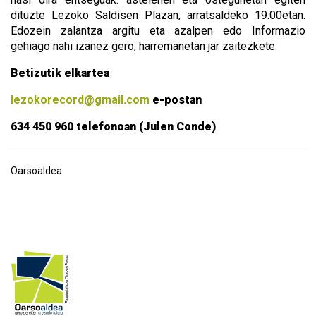
dituzte Lezoko Saldisen Plazan, arratsaldeko 19:00etan.
Edozein zalantza argitu eta azalpen edo Informazio
gehiago nahi izanez gero, harremanetan jar zaitezkete:
Betizutik elkartea
lezokorecord@gmail.com
e-postan
634 450 960 telefonoan (Julen Conde)
Oarsoaldea