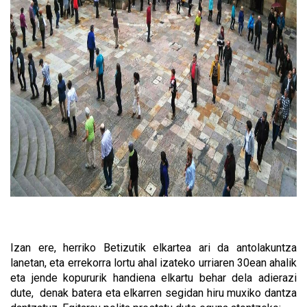
Izan ere, herriko Betizutik elkartea ari da antolakuntza
lanetan, eta errekorra lortu ahal izateko urriaren 30ean ahalik
eta jende kopururik handiena elkartu behar dela adierazi
dute, denak batera eta elkarren segidan hiru muxiko dantza