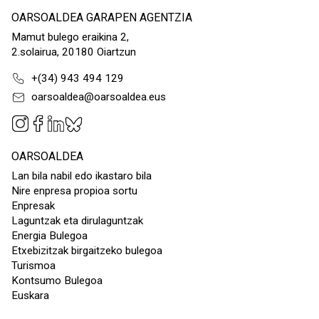
OARSOALDEA GARAPEN AGENTZIA
Mamut bulego eraikina 2,
2.solairua, 20180 Oiartzun
+(34) 943 494 129
oarsoaldea@oarsoaldea.eus
OARSOALDEA
Lan bila nabil edo ikastaro bila
Nire enpresa propioa sortu
Enpresak
Laguntzak eta dirulaguntzak
Energia Bulegoa
Etxebizitzak birgaitzeko bulegoa
Turismoa
Kontsumo Bulegoa
Euskara