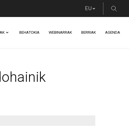
AK
BEHATOKIA
WEBINARRAK
BERRIAK
AGENDA
ik Pasaian
ohainik