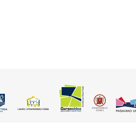
Lege abixua
Cookie politika
Kontaktua
Kontratatzailearen profila
SS-7388, C.I.F.: A-20.458.329