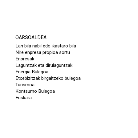
OARSOALDEA
Lan bila nabil edo ikastaro bila
Nire enpresa propioa sortu
Enpresak
Laguntzak eta dirulaguntzak
Energia Bulegoa
Etxebizitzak birgaitzeko bulegoa
Turismoa
Kontsumo Bulegoa
Euskara