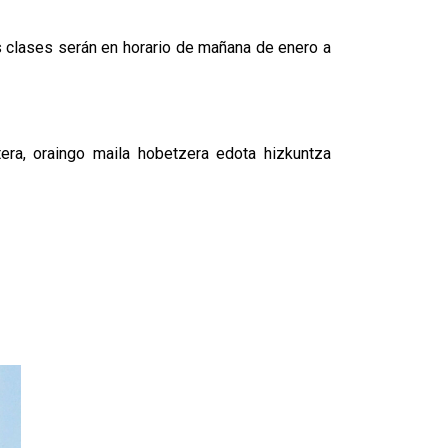
s clases serán en horario de mañana de enero a
tera, oraingo maila hobetzera edota hizkuntza