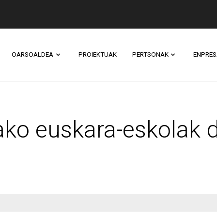
OARSOALDEA
PROIEKTUAK
PERTSONAK
ENPRES
skara-eskolak dohain
ko euskara-eskolak d