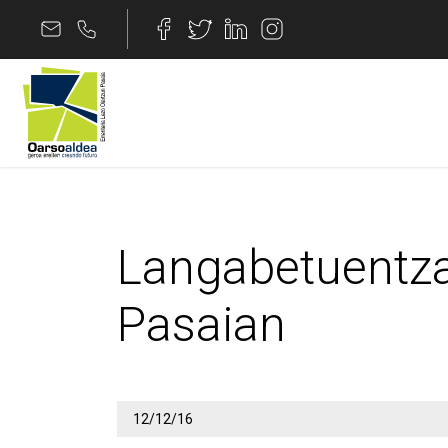
Edukira joan
Langabetuentzako eu
Langabetuentza
Pasaian
12/12/16