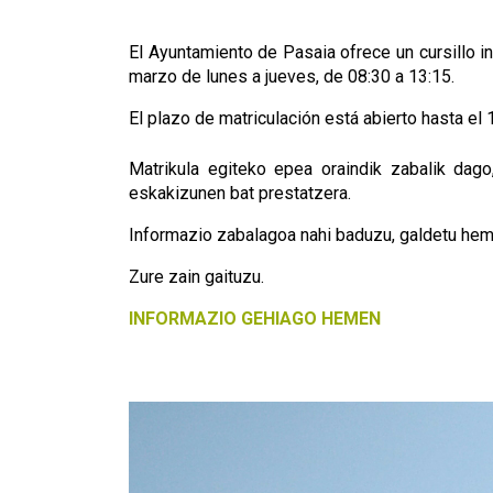
El Ayuntamiento de Pasaia ofrece un cursillo 
marzo de lunes a jueves, de 08:30 a 13:15.
El plazo de matriculación está abierto hasta el
Matrikula egiteko epea oraindik zabalik dago
eskakizunen bat prestatzera.
Informazio zabalagoa nahi baduzu, galdetu he
Zure zain gaituzu.
INFORMAZIO GEHIAGO HEMEN