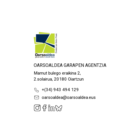
OARSOALDEA GARAPEN AGENTZIA
Mamut bulego eraikina 2,
2.solairua, 20180 Oiartzun
+(34) 943 494 129
oarsoaldea@oarsoaldea.eus