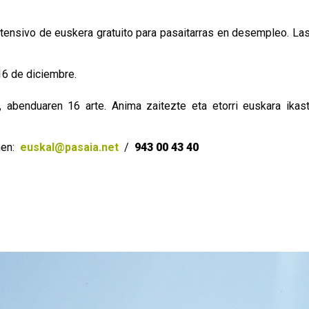
intensivo de euskera gratuito para pasaitarras en desempleo. La
 16 de diciembre.
, abenduaren 16 arte. Anima zaitezte eta etorri euskara ikas
men:
euskal@pasaia.net
/
943 00 43 40