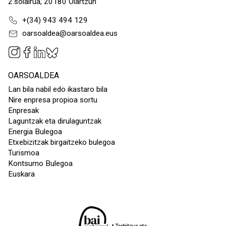
2.solairua, 20180 Oiartzun
+(34) 943 494 129
oarsoaldea@oarsoaldea.eus
OARSOALDEA
Lan bila nabil edo ikastaro bila
Nire enpresa propioa sortu
Enpresak
Laguntzak eta dirulaguntzak
Energia Bulegoa
Etxebizitzak birgaitzeko bulegoa
Turismoa
Kontsumo Bulegoa
Euskara