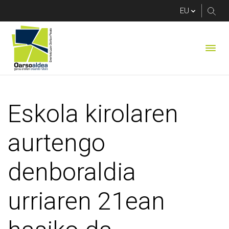
Eskola kirolaren aur
Eskola kirolaren
aurtengo
denboraldia
urriaren 21ean