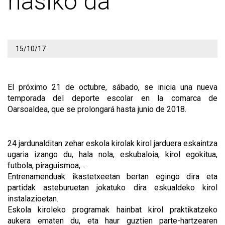
hasiko da
15/10/17
El próximo 21 de octubre, sábado, se inicia una nueva
temporada del deporte escolar en la comarca de
Oarsoaldea, que se prolongará hasta junio de 2018.
24 jardunalditan zehar eskola kirolak kirol jarduera eskaintza
ugaria izango du, hala nola, eskubaloia, kirol egokitua,
futbola, piraguismoa,…
Entrenamenduak ikastetxeetan bertan egingo dira eta
partidak asteburuetan jokatuko dira eskualdeko kirol
instalazioetan.
Eskola kiroleko programak hainbat kirol praktikatzeko
aukera ematen du, eta haur guztien parte-hartzearen