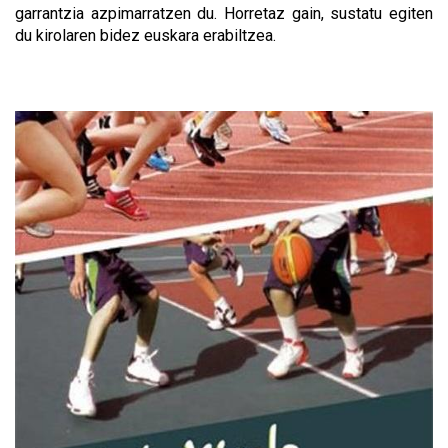
garrantzia azpimarratzen du. Horretaz gain, sustatu egiten
du kirolaren bidez euskara erabiltzea.