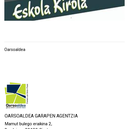
Oarsoaldea
OARSOALDEA GARAPEN AGENTZIA
Mamut bulego eraikina 2,