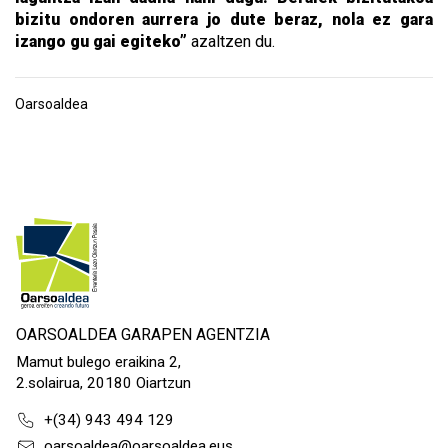
bizitu ondoren aurrera jo dute beraz, nola ez gara
izango gu gai egiteko”
azaltzen du.
Oarsoaldea
OARSOALDEA GARAPEN AGENTZIA
Mamut bulego eraikina 2,
2.solairua, 20180 Oiartzun
+(34) 943 494 129
oarsoaldea@oarsoaldea.eus