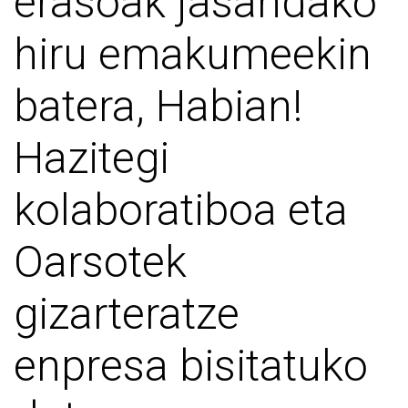
erasoak jasandako
hiru emakumeekin
batera, Habian!
Hazitegi
kolaboratiboa eta
Oarsotek
gizarteratze
enpresa bisitatuko