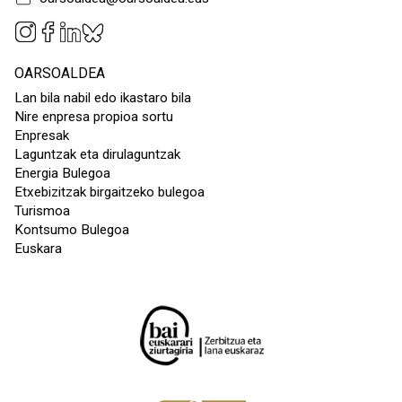
OARSOALDEA
Lan bila nabil edo ikastaro bila
Nire enpresa propioa sortu
Enpresak
Laguntzak eta dirulaguntzak
Energia Bulegoa
Etxebizitzak birgaitzeko bulegoa
Turismoa
Kontsumo Bulegoa
Euskara