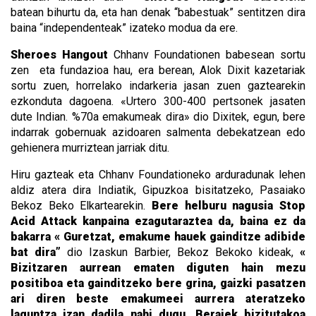
batean bihurtu da, eta han denak “babestuak” sentitzen dira
baina “independenteak” izateko modua da ere.
Sheroes Hangout
Chhanv Foundationen babesean sortu
zen eta fundazioa hau, era berean, Alok Dixit kazetariak
sortu zuen, horrelako indarkeria jasan zuen gaztearekin
ezkonduta dagoena. «Urtero 300-400 pertsonek jasaten
dute Indian. %70a emakumeak dira» dio Dixitek, egun, bere
indarrak gobernuak azidoaren salmenta debekatzean edo
gehienera murriztean jarriak ditu.
Hiru gazteak eta Chhanv Foundationeko arduradunak lehen
aldiz atera dira Indiatik, Gipuzkoa bisitatzeko, Pasaiako
Bekoz Beko Elkartearekin.
Bere helburu nagusia
Stop
Acid Attack kanpaina ezagutaraztea da, baina ez da
bakarra « Guretzat, emakume hauek gainditze adibide
bat dira”
dio Izaskun Barbier, Bekoz Bekoko kideak,
«
Bizitzaren aurrean ematen diguten hain mezu
positiboa eta gainditzeko bere grina, gaizki pasatzen
ari diren beste emakumeei aurrera ateratzeko
laguntza izan dadila nahi dugu.
Beraiek bizitutakoa