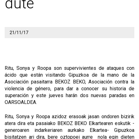
dute
21/11/17
Ritu, Sonya y Roopa son supervivientes de ataques con
ácido que están visitando Gipuzkoa de la mano de la
Asociación pasaitarra BEKOZ BEKO, Asociación contra la
violencia de género, para dar a conocer su historia de
superación y este jueves harán dos nuevas paradas en
OARSOALDEA.
Ritu, Sonya y Roopa azidoz erasoak jasan ondoren bizirik
atera dira eta pasaiako BEKOZ BEKO Elkartearen eskutik -
generoaren indarkeriaren aurkako Elkartea- Gipuzkoa
bisitatzen ari dira, bere oztopoei aurre nola egin dieten