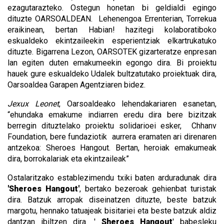
ezagutarazteko. Ostegun honetan bi geldialdi egingo
dituzte OARSOALDEAN. Lehenengoa Errenterian, Torrekua
eraikinean, bertan Habian! hazitegi kolaboratiboko
eskualdeko ekintzaileekin esperientziak elkartrukatuko
dituzte. Bigarrena Lezon, OARSOTEK gizarteratze enpresan
lan egiten duten emakumeekin egongo dira. Bi proiektu
hauek gure eskualdeko Udalek bultzatutako proiektuak dira,
Oarsoaldea Garapen Agentziaren bidez.
Jexux Leonet
, Oarsoaldeako lehendakariaren esanetan,
“ehundaka emakume indiarren eredu dira bere bizitzak
berregin dituztelako proiektu solidarioei esker, Chhanv
Foundation, bere fundaziotik aurrera eramaten ari direnaren
antzekoa: Sheroes Hangout. Bertan, heroiak emakumeak
dira, borrokalariak eta ekintzaileak”
Ostalaritzako establezimendu txiki baten arduradunak dira
'Sheroes Hangout'
, bertako bezeroak gehienbat turistak
dira. Batzuk arropak diseinatzen dituzte, beste batzuk
margotu, hennako tatuajeak bisitariei eta beste batzuk aldiz
dantzan ibiltzen dira. '
Sheroes Hangout
' babesleku