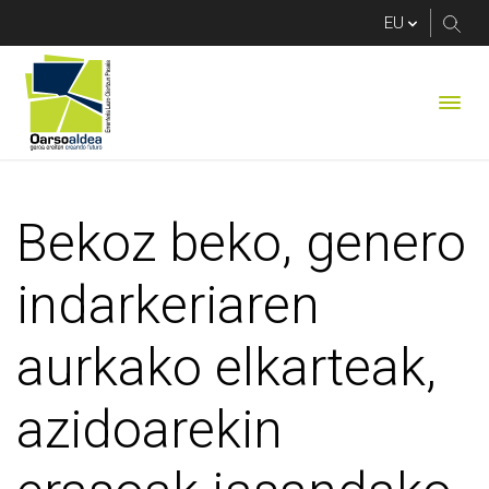
Bekoz beko, genero i
Bekoz beko, genero
indarkeriaren
aurkako elkarteak,
azidoarekin