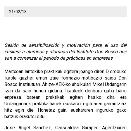
21/02/18
Sesión de sensibilización y motivación para el uso del
euskera a alumnos y alumnas del Instituto Don Bosco que
van a comenzar el periodo de prácticas en empresas
Martxoan lantokiko praktikak egitera joango diren D ereduko
ikasle guztiei eman zaie formazio-motibazio saioa Don
Bosco Institutuan. Ahize-AEK-ko aholkulari Mikel Urdangarin
izan da saio honen gidaria. Ikasleek denbora gutxi barru
enpresa batean praktikak egiten hasiko dira eta
Urdangarinek praktika hauek euskaraz egitearen garrantziaz
hitz egin die. Honetaz gain, euskararen inguruko gako
batzuk erakutsi ditu.
Jose Angel Sanchez, Oarsoaldea Garapen Agentziaren