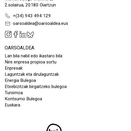
2.solairua, 20180 Oiartzun
+(34) 943 494 129
oarsoaldea@oarsoaldea.eus
OARSOALDEA
Lan bila nabil edo ikastaro bila
Nire enpresa propioa sortu
Enpresak
Laguntzak eta dirulaguntzak
Energia Bulegoa
Etxebizitzak birgaitzeko bulegoa
Turismoa
Kontsumo Bulegoa
Euskara