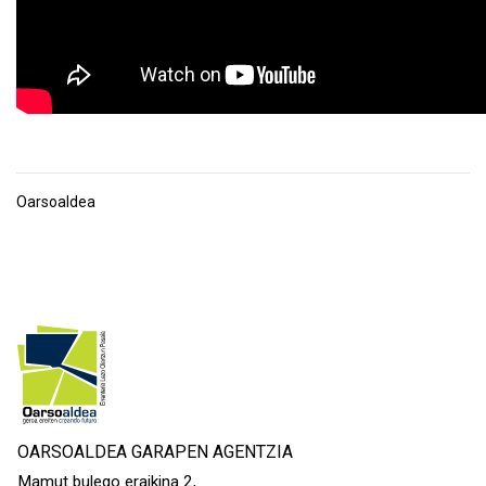
Oarsoaldea
OARSOALDEA GARAPEN AGENTZIA
Mamut bulego eraikina 2,