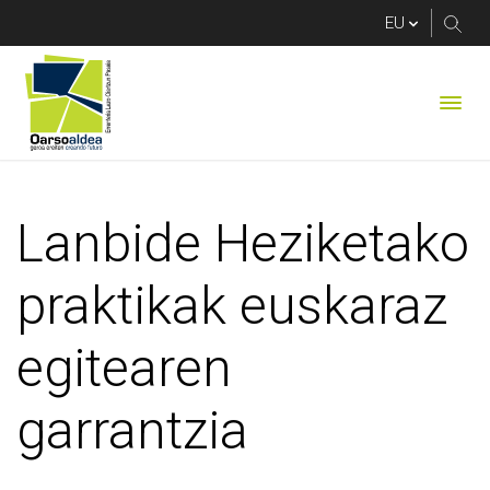
Lanbide Heziketako p
Lanbide Heziketako
praktikak euskaraz
egitearen
garrantzia