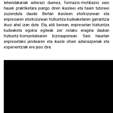
lehendakariak adierazi duenez, formazio-motibazio saio
hauek praktiketara joango diren ikasleei eta haien tutoreei
zuzenduta daude. Bertan ikasleen etorkizunean eta
enpresaren etorkizunean hizkuntza kudeaketaren garrantzia
ikusi ahal izan dute. Eta, aldi berean, enpresetan hizkuntza
kudeaketa egokia egiteak zer nolako eragina daukan
hizkuntz-komunitatearen biziraupenean. Saio hauetan
enpresetako jendearen eta ikasle ohien adierazpenak eta
esperientziak ere jaso dira.