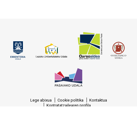
Lege abixua
Cookie politika
Kontaktua
Kontratatzailearen profila
© OARSOALDEA, S.A. Reg.M. Gipuzkoa, T.-1377, F.-129, H.-SS-7388, C.I.F.:
A-20.458.329
Argazkiak:
Mendi Urruzuno