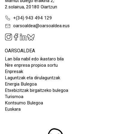
Mamut bulego eraikina 2,
2.solairua, 20180 Oiartzun
+(34) 943 494 129
oarsoaldea@oarsoaldea.eus
OARSOALDEA
Lan bila nabil edo ikastaro bila
Nire enpresa propioa sortu
Enpresak
Laguntzak eta dirulaguntzak
Energia Bulegoa
Etxebizitzak birgaitzeko bulegoa
Turismoa
Kontsumo Bulegoa
Euskara