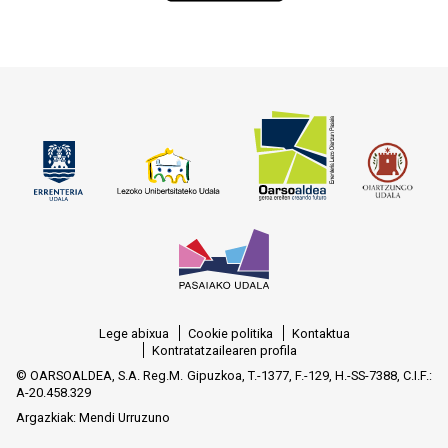
Lege abixua
Cookie politika
Kontaktua
Kontratatzailearen profila
© OARSOALDEA, S.A. Reg.M. Gipuzkoa, T.-1377, F.-129, H.-SS-7388, C.I.F.:
A-20.458.329
Argazkiak:
Mendi Urruzuno