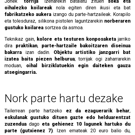
Jonek
“torrija”
izenarekin bataiatu zituen
soka eta
oihalezko koilareak
nola egiten diren ikusi eta bat
fabrikatzeko aukera
izango du parte-hartzaileak. Korapilo
eta tolesduraz, silikona pistolen laguntzarekin
norberaren
gustuko koilarea
sortzea da asmoa.
Teknikaz gain,
kolore eta testuren konposaketa
jarriko
dira
praktikan
,
parte-hartzaile bakoitzaren diseinua
bakarra
izan dadin.
Objektu artistiko janzgarri bat
izatea baita piezen helburua
; torrijak ogi zaharrarekin
moduan,
oihal birziklatuekin egin daiteken gauza
atsegingarria.
Nork parte hartu dezake
Tailerrean parte hartzeko
ez da ezaguerarik behar
,
eskulanak gustuko dituen gazte edo helduarentzat
zuzendua
dago
eta gehienez 10 lagunek hartuko du
parte (gutxienez 7)
. Izen emateak 20 euro balio du,