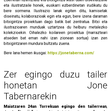
eta ilustratzaile honek, euskarri ezberdinetan irudikatu du
bere sormena. Ilustrazio lanak egiten ditu, kamisetak
diseinatu, kolaborazioak egin eta egun, bere izena daraman
bitxigintza proiektuan dago batik bat zentratua. Bitxi eta
ilustrazioaren munduak uztartzea du helburu metalezko
kolekzioekin. Oihalezko koilareen proiektua (marrazteari
atseden bat eman nahi izan zionean sortua) izan zen
bitxigintzaren mundura bultzatu zuena.
Bere lana hemen ikusgai:
https://jonetaberna.com/
Zer egingo duzu tailer
honetan Jone
Tabernarekin
Maiatzaren 24an Torrekuan egingo den tailerrean
,