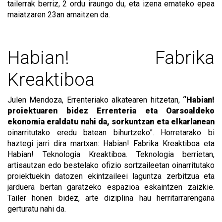
tailerrak berriz, 2 ordu iraungo du, eta izena emateko epea
maiatzaren 23an amaitzen da.
Habian! Fabrika
Kreaktiboa
Julen Mendoza, Errenteriako alkatearen hitzetan,
“Habian!
proiektuaren bidez Errenteria eta Oarsoaldeko
ekonomia eraldatu nahi da, sorkuntzan eta elkarlanean
oinarritutako eredu batean bihurtzeko”. Horretarako bi
haztegi jarri dira martxan: Habian! Fabrika Kreaktiboa eta
Habian! Teknologia Kreaktiboa. Teknologia berrietan,
artisautzan edo bestelako ofizio sortzaileetan oinarritutako
proiektuekin datozen ekintzaileei laguntza zerbitzua eta
jarduera bertan garatzeko espazioa eskaintzen zaizkie.
Tailer honen bidez, arte diziplina hau herritarrarengana
gerturatu nahi da.