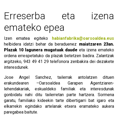
Erreserba eta izena
emateko epea
Izen ematea egiteko
habianfabrika@oarsoaldea.eus
helbidera idatzi behar da beraduenez
maiatzaren 23an.
Plazak 10 lagunera mugatuak daude
eta izena emateko
ordena errespetatuko da plazak betetzen badira.
Zalantzak
argitzeko, 943 49 41 29 telefonora zenbakira dei dezakete
interesdunek.
Jose Angel Sanchez, tailerrak antolatzen dituen
erakundearen –Oarsoaldea Garapen Agentziaren-
lehendakariak, eskualdeko familiak eta interesdunak
gonbidatu nahi ditu tailerretan parte hartzera. Sormena
garatu, familiako kideekin tarte dibertigarri bat igaro eta
elkarrekin egindako artelanak etxera eramateko aukera
paregabea baitute.