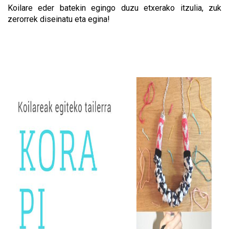
Koilare eder batekin egingo duzu etxerako itzulia, zuk
zerorrek diseinatu eta egina!