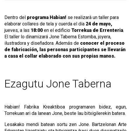
Dentro del
programa Habian!
se realizará un taller para
elaborar collares de tela y cuerda el día
24 de mayo,
jueves, a las
18:00
en el edificio
Torrekua de Errenteria
.
El taller lo dinamizará Jone Taberna Estomba, joyera,
ilustradora y diseñadora. Además de
conocer el proceso
de fabricación, las personas participantes se llevarán
a casa el collar elaborado con sus propias manos.
Ezagutu Jone Taberna
Habian! Fabrika Kreaktiboa programaren bidez, egun,
Torrekuan ari da lanean Jone, beste lau bitxigilerekin batera.
Lesakako mendi batean sortu zen Jone. Bartzelonan Arte
Ederretan lizentziatu eta bitxigintza ikasi duen diseinatzaile