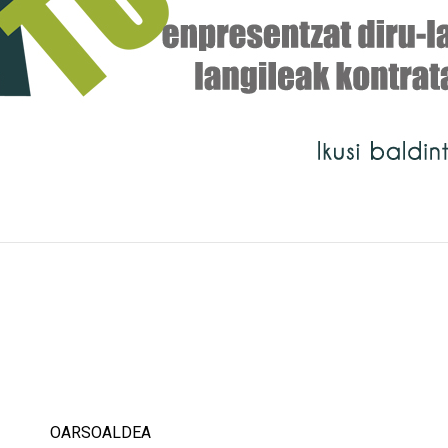
OARSOALDEA