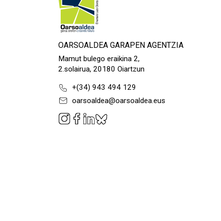
OARSOALDEA GARAPEN AGENTZIA
Mamut bulego eraikina 2,
2.solairua, 20180 Oiartzun
+(34) 943 494 129
oarsoaldea@oarsoaldea.eus