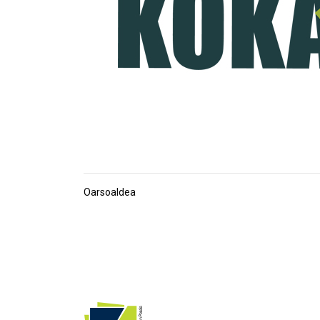
Oarsoaldea