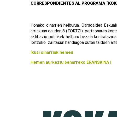
CORRESPONDIENTES AL PROGRAMA “KOK
Honako oinarrien helburua, Oarsoaldea Eskua
arriskuan dauden 8 (ZORTZI) pertsonaren kontr
aktibazio politikek helburu bezala kontratazi
lortzeko zailtasun handiagoa duten taldeen art
Ikusi oinarriak hemen
Hemen aurkeztu beharreko ERANSKINA I