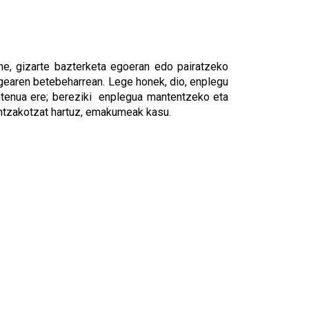
e, gizarte bazterketa egoeran edo pairatzeko
gearen betebeharrean. Lege honek, dio, enplegu
antenua ere; bereziki enplegua mantentzeko eta
intzakotzat hartuz, emakumeak kasu.