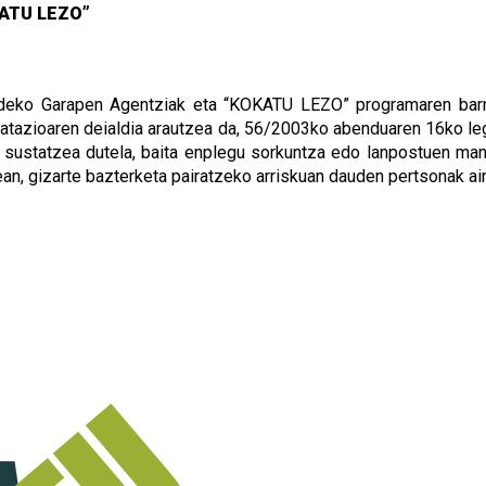
ATU LEZO”
ldeko Garapen Agentziak eta “KOKATU LEZO” programaren barn
atazioaren deialdia arautzea da, 56/2003ko abenduaren 16ko le
oa sustatzea dutela, baita enplegu sorkuntza edo lanpostuen m
ean, gizarte bazterketa pairatzeko arriskuan dauden pertsonak a