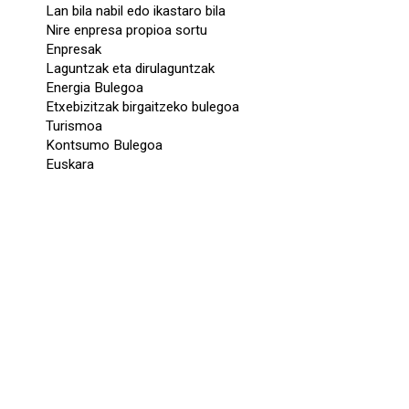
Lan bila nabil edo ikastaro bila
Nire enpresa propioa sortu
Enpresak
Laguntzak eta dirulaguntzak
Energia Bulegoa
Etxebizitzak birgaitzeko bulegoa
Turismoa
Kontsumo Bulegoa
Euskara