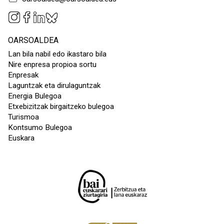
OARSOALDEA
Lan bila nabil edo ikastaro bila
Nire enpresa propioa sortu
Enpresak
Laguntzak eta dirulaguntzak
Energia Bulegoa
Etxebizitzak birgaitzeko bulegoa
Turismoa
Kontsumo Bulegoa
Euskara