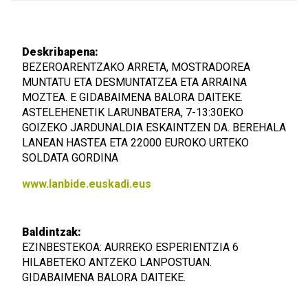
Deskribapena:
BEZEROARENTZAKO ARRETA, MOSTRADOREA
MUNTATU ETA DESMUNTATZEA ETA ARRAINA
MOZTEA. E GIDABAIMENA BALORA DAITEKE.
ASTELEHENETIK LARUNBATERA, 7-13:30EKO
GOIZEKO JARDUNALDIA ESKAINTZEN DA. BEREHALA
LANEAN HASTEA ETA 22000 EUROKO URTEKO
SOLDATA GORDINA
www.lanbide.euskadi.eus
Baldintzak:
EZINBESTEKOA: AURREKO ESPERIENTZIA 6
HILABETEKO ANTZEKO LANPOSTUAN.
GIDABAIMENA BALORA DAITEKE.