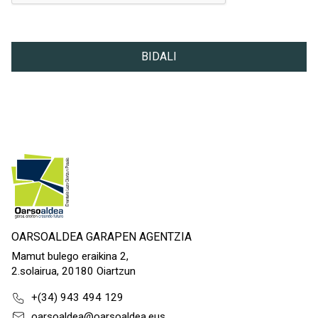
BIDALI
OARSOALDEA GARAPEN AGENTZIA
Mamut bulego eraikina 2,
2.solairua, 20180 Oiartzun
+(34) 943 494 129
oarsoaldea@oarsoaldea.eus