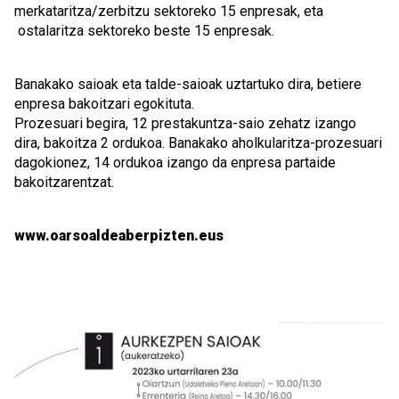
merkataritza/zerbitzu sektoreko 15 enpresak, eta
ostalaritza sektoreko beste 15 enpresak.
Banakako saioak eta talde-saioak uztartuko dira, betiere
enpresa bakoitzari egokituta.
Prozesuari begira, 12 prestakuntza-saio zehatz izango
dira, bakoitza 2 ordukoa. Banakako aholkularitza-prozesuari
dagokionez, 14 ordukoa izango da enpresa partaide
bakoitzarentzat.
www.oarsoaldeaberpizten.eus