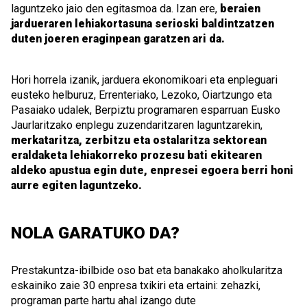
laguntzeko jaio den egitasmoa da. Izan ere,
beraien
jardueraren lehiakortasuna serioski baldintzatzen
duten joeren eraginpean garatzen ari da.
Hori horrela izanik, jarduera ekonomikoari eta enpleguari
eusteko helburuz, Errenteriako, Lezoko, Oiartzungo eta
Pasaiako udalek, Berpiztu programaren esparruan Eusko
Jaurlaritzako enplegu zuzendaritzaren laguntzarekin,
merkataritza, zerbitzu eta ostalaritza sektorean
eraldaketa lehiakorreko prozesu bati ekitearen
aldeko apustua egin dute, enpresei egoera berri honi
aurre egiten laguntzeko.
NOLA GARATUKO DA?
Prestakuntza-ibilbide oso bat eta banakako aholkularitza
eskainiko zaie 30 enpresa txikiri eta ertaini: zehazki,
programan parte hartu ahal izango dute