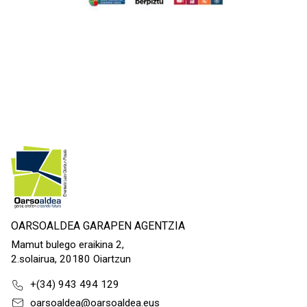
OARSOALDEA GARAPEN AGENTZIA
Mamut bulego eraikina 2,
2.solairua, 20180 Oiartzun
+(34) 943 494 129
oarsoaldea@oarsoaldea.eus