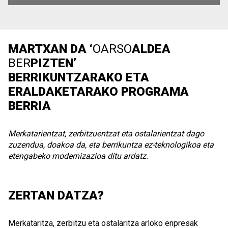
MARTXAN DA ‘
OARSO
ALDEA
BER
PIZTEN’
BERRIKUNTZARAKO ETA
ERALDAKETARAKO PROGRAMA
BERRIA
Merkatarientzat, zerbitzuentzat eta ostalarientzat dago
zuzendua, doakoa da, eta berrikuntza ez-teknologikoa eta
etengabeko modernizazioa ditu ardatz.
ZERTAN DATZA?
Merkataritza, zerbitzu eta ostalaritza arloko enpresak