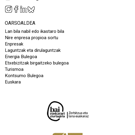
OARSOALDEA
Lan bila nabil edo ikastaro bila
Nire enpresa propioa sortu
Enpresak
Laguntzak eta dirulaguntzak
Energia Bulegoa
Etxebizitzak birgaitzeko bulegoa
Turismoa
Kontsumo Bulegoa
Euskara