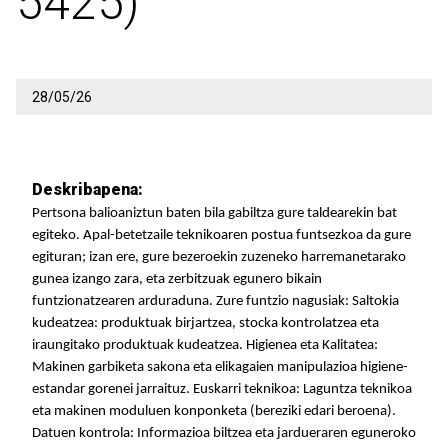
5425)
28/05/26
Deskribapena:
Pertsona balioaniztun baten bila gabiltza gure taldearekin bat
egiteko. Apal-betetzaile teknikoaren postua funtsezkoa da gure
egituran; izan ere, gure bezeroekin zuzeneko harremanetarako
gunea izango zara, eta zerbitzuak egunero bikain
funtzionatzearen arduraduna. Zure funtzio nagusiak: Saltokia
kudeatzea: produktuak birjartzea, stocka kontrolatzea eta
iraungitako produktuak kudeatzea. Higienea eta Kalitatea:
Makinen garbiketa sakona eta elikagaien manipulazioa higiene-
estandar gorenei jarraituz. Euskarri teknikoa: Laguntza teknikoa
eta makinen moduluen konponketa (bereziki edari beroena).
Datuen kontrola: Informazioa biltzea eta jardueraren eguneroko