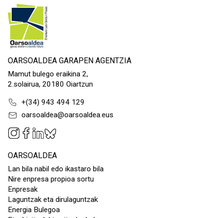
OARSOALDEA GARAPEN AGENTZIA
Mamut bulego eraikina 2,
2.solairua, 20180 Oiartzun
+(34) 943 494 129
oarsoaldea@oarsoaldea.eus
OARSOALDEA
Lan bila nabil edo ikastaro bila
Nire enpresa propioa sortu
Enpresak
Laguntzak eta dirulaguntzak
Energia Bulegoa