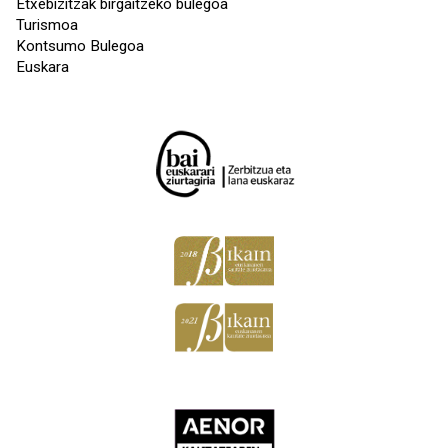
Etxebizitzak birgaitzeko bulegoa
Turismoa
Kontsumo Bulegoa
Euskara