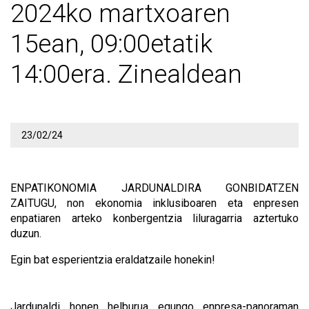
2024ko martxoaren
15ean, 09:00etatik
14:00era. Zinealdean
23/02/24
ENPATIKONOMIA JARDUNALDIRA GONBIDATZEN
ZAITUGU, non ekonomia inklusiboaren eta enpresen
enpatiaren arteko konbergentzia liluragarria aztertuko
duzun.
Egin bat esperientzia eraldatzaile honekin!
Jardunaldi honen helburua egungo enpresa-panoraman