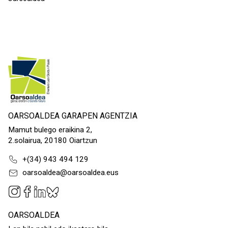
OARSOALDEA GARAPEN AGENTZIA
Mamut bulego eraikina 2,
2.solairua, 20180 Oiartzun
+(34) 943 494 129
oarsoaldea@oarsoaldea.eus
OARSOALDEA