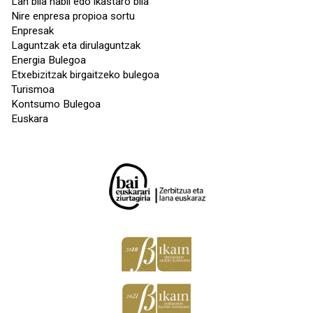
Lan bila nabil edo ikastaro bila
Nire enpresa propioa sortu
Enpresak
Laguntzak eta dirulaguntzak
Energia Bulegoa
Etxebizitzak birgaitzeko bulegoa
Turismoa
Kontsumo Bulegoa
Euskara