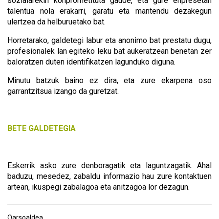
sozialarekin konprometituta gaude, eta gure enpresetan
talentua nola erakarri, garatu eta mantendu dezakegun
ulertzea da helburuetako bat.
Horretarako, galdetegi labur eta anonimo bat prestatu dugu,
profesionalek lan egiteko leku bat aukeratzean benetan zer
baloratzen duten identifikatzen lagunduko diguna.
Minutu batzuk baino ez dira, eta zure ekarpena oso
garrantzitsua izango da guretzat.
BETE GALDETEGIA
Eskerrik asko zure denboragatik eta laguntzagatik. Ahal
baduzu, mesedez, zabaldu informazio hau zure kontaktuen
artean, ikuspegi zabalagoa eta anitzagoa lor dezagun.
Oarsoaldea