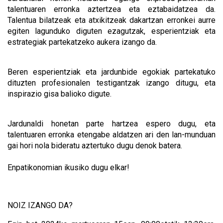
talentuaren erronka aztertzea eta eztabaidatzea da.
Talentua bilatzeak eta atxikitzeak dakartzan erronkei aurre
egiten lagunduko diguten ezagutzak, esperientziak eta
estrategiak partekatzeko aukera izango da.
Beren esperientziak eta jardunbide egokiak partekatuko
dituzten profesionalen testigantzak izango ditugu, eta
inspirazio gisa balioko digute.
Jardunaldi honetan parte hartzea espero dugu, eta
talentuaren erronka etengabe aldatzen ari den lan-munduan
gai hori nola bideratu aztertuko dugu denok batera.
Enpatikonomian ikusiko dugu elkar!
NOIZ IZANGO DA?