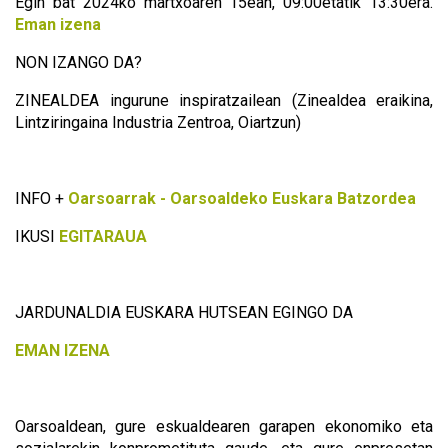
Egin bat 2024ko martxoaren 15ean, 09:00etatik 13:30era.
Eman izena
NON IZANGO DA?
ZINEALDEA ingurune inspiratzailean (Zinealdea eraikina,
Lintziringaina Industria Zentroa, Oiartzun)
INFO +
Oarsoarrak - Oarsoaldeko Euskara Batzordea
IKUSI
EGITARAUA
JARDUNALDIA EUSKARA HUTSEAN EGINGO DA
EMAN IZENA
Oarsoaldean, gure eskualdearen garapen ekonomiko eta