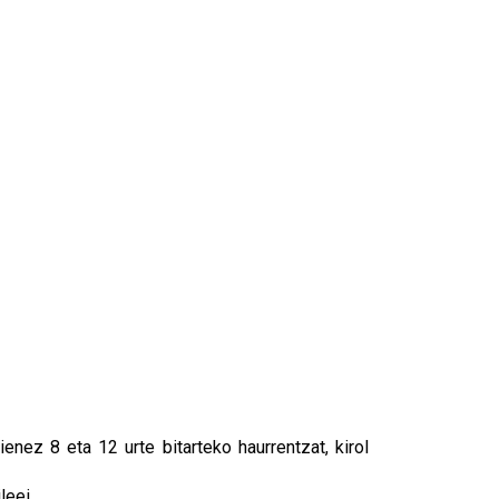
ienez 8 eta 12 urte bitarteko haurrentzat, kirol
leei.