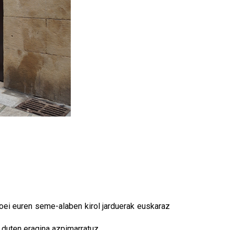
soei euren seme-alaben kirol jarduerak euskaraz
n duten eragina azpimarratuz.