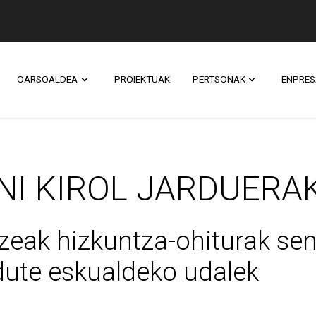
OARSOALDEA
PROIEKTUAK
PERTSONAK
ENPRES
IROL JARDUERAK EUS
NI KIROL JARDUERA
itzeak hizkuntza-ohiturak s
ute eskualdeko udalek