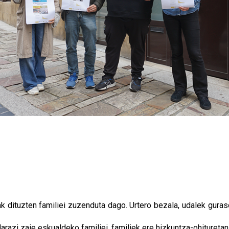
rak dituzten familiei zuzenduta dago. Urtero bezala, udalek gura
larazi zaie eskualdeko familiei, familiek ere hizkuntza-ohitureta