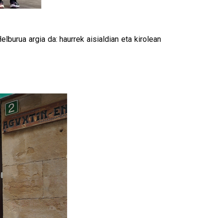
elburua argia da: haurrek aisialdian eta kirolean