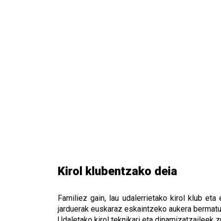
Kirol klubentzako deia
Familiez gain, lau udalerrietako kirol klub eta
jarduerak euskaraz eskaintzeko aukera bermatu
Udaletako kirol teknikari eta dinamizatzaileek z