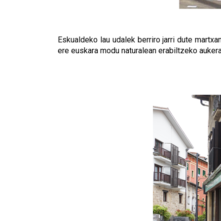
Eskualdeko lau udalek berriro jarri dute martxan
ere euskara modu naturalean erabiltzeko aukera