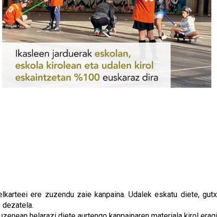
 elkarteei ere zuzendu zaie kanpaina. Udalek eskatu diete, gutx
 dezatela.
uzenean helarazi diete aurtengo kanpainaren materiala kirol eragi