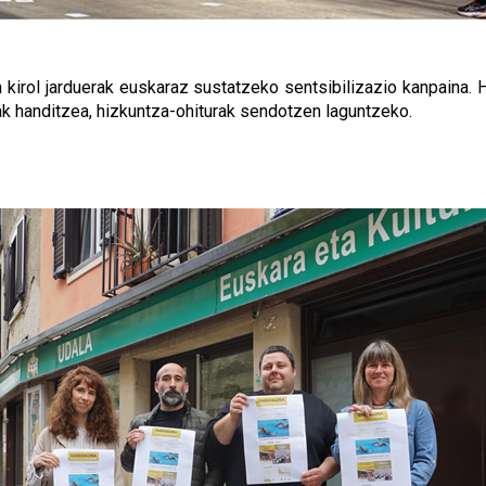
 kirol jarduerak euskaraz sustatzeko sentsibilizazio kanpaina. H
k handitzea, hizkuntza-ohiturak sendotzen laguntzeko.