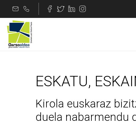
Edukira joan
ESKATU, ESKAINI K
ESKATU, ESKAI
Kirola euskaraz biz
duela nabarmendu d