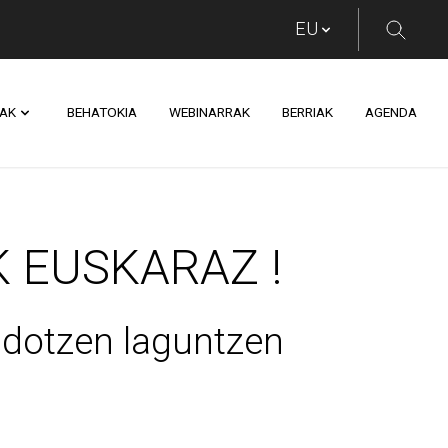
AK
BEHATOKIA
WEBINARRAK
BERRIAK
AGENDA
KARAZ !
K EUSKARAZ !
endotzen laguntzen