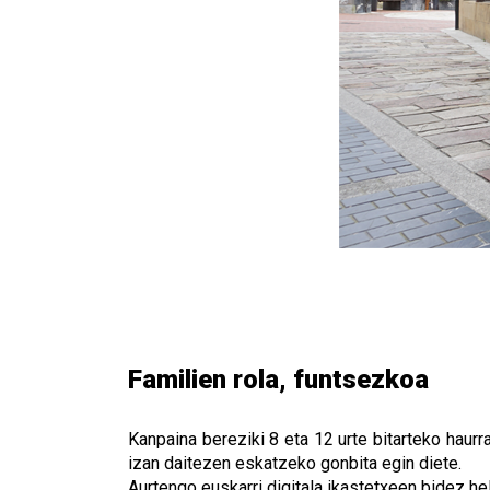
Familien rola, funtsezkoa
Kanpaina bereziki 8 eta 12 urte bitarteko haur
izan daitezen eskatzeko gonbita egin diete.
Aurtengo euskarri digitala ikastetxeen bidez he