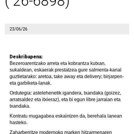
( 26-6898)
23/06/26
Deskribapena:
Bezeroarentzako arreta eta kobrantza kutxan,
sukaldean, eskaerak prestatzea gure salmenta-kanal
guztietarako: aretoa, take away eta delivery; birjarpen-
eta garbiketa-lanak.
Ordutegia: astelehenetik igandera, txandaka (goizez,
arratsaldez eta itxieraz), eta bi egun libre jarraian eta
txandaka.
Kontratu mugagabea eskaintzen da, berehala lanean
hasteko.
Zaharberritze modernoko marken hitzarmenaren