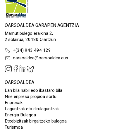
OARSOALDEA GARAPEN AGENTZIA
Mamut bulego eraikina 2,
2.solairua, 20180 Oiartzun
+(34) 943 494 129
oarsoaldea@oarsoaldea.eus
OARSOALDEA
Lan bila nabil edo ikastaro bila
Nire enpresa propioa sortu
Enpresak
Laguntzak eta dirulaguntzak
Energia Bulegoa
Etxebizitzak birgaitzeko bulegoa
Turismoa