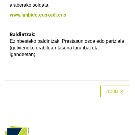
araberako soldata.
www.lanbide.euskadi.eus
Baldintzak:
Ezinbesteko baldintzak: Prestasun osoa edo partziala
(gutxieneko erabilgarritasuna larunbat eta
igandeetan).
ITZULI