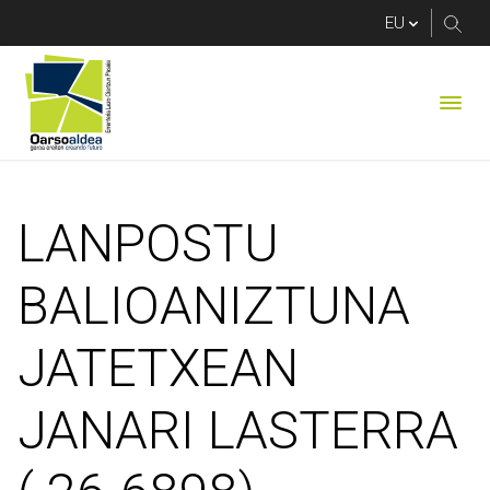
LANPOSTU BALIOANI
LANPOSTU
BALIOANIZTUNA
JATETXEAN
JANARI LASTERRA