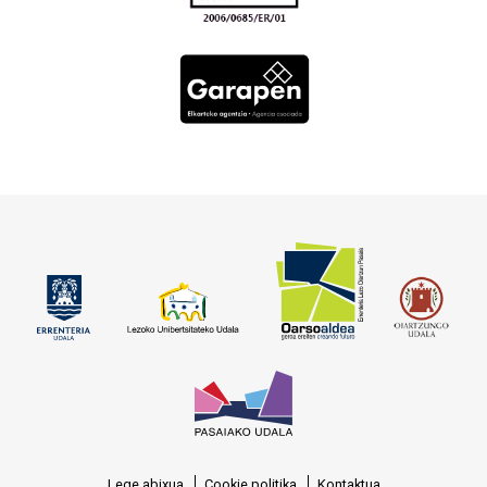
Lege abixua
Cookie politika
Kontaktua