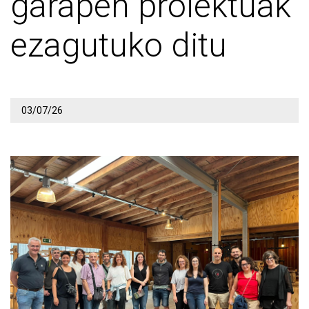
garapen proiektuak
ezagutuko ditu
03/07/26