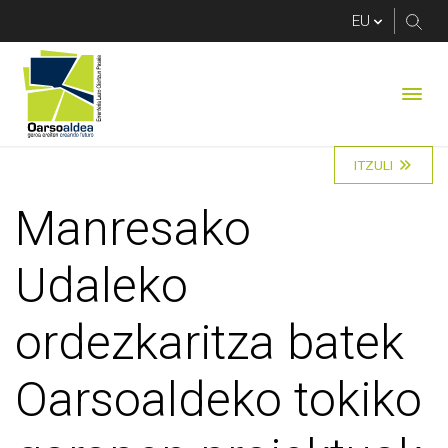
Manresako Udaleko or
ITZULI
Manresako
Udaleko
ordezkaritza batek
Oarsoaldeko tokiko