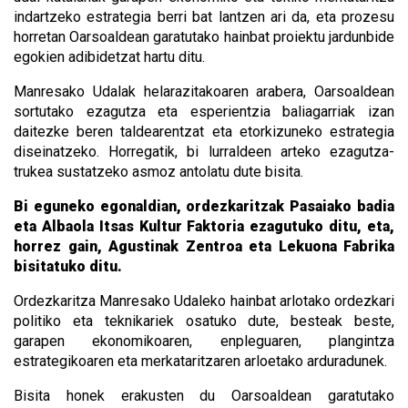
indartzeko estrategia berri bat lantzen ari da, eta prozesu
horretan Oarsoaldean garatutako hainbat proiektu jardunbide
egokien adibidetzat hartu ditu.
Manresako Udalak helarazitakoaren arabera, Oarsoaldean
sortutako ezagutza eta esperientzia baliagarriak izan
daitezke beren taldearentzat eta etorkizuneko estrategia
diseinatzeko. Horregatik, bi lurraldeen arteko ezagutza-
trukea sustatzeko asmoz antolatu dute bisita.
Bi eguneko egonaldian, ordezkaritzak Pasaiako badia
eta Albaola Itsas Kultur Faktoria ezagutuko ditu, eta,
horrez gain, Agustinak Zentroa eta Lekuona Fabrika
bisitatuko ditu.
Ordezkaritza Manresako Udaleko hainbat arlotako ordezkari
politiko eta teknikariek osatuko dute, besteak beste,
garapen ekonomikoaren, enpleguaren, plangintza
estrategikoaren eta merkataritzaren arloetako arduradunek.
Bisita honek erakusten du Oarsoaldean garatutako