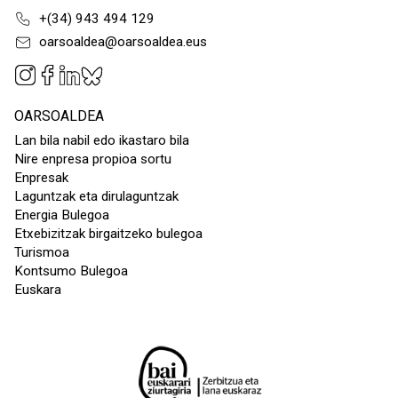
+(34) 943 494 129
oarsoaldea@oarsoaldea.eus
OARSOALDEA
Lan bila nabil edo ikastaro bila
Nire enpresa propioa sortu
Enpresak
Laguntzak eta dirulaguntzak
Energia Bulegoa
Etxebizitzak birgaitzeko bulegoa
Turismoa
Kontsumo Bulegoa
Euskara