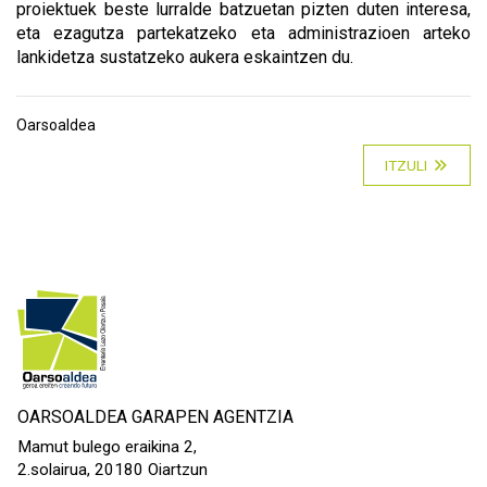
proiektuek beste lurralde batzuetan pizten duten interesa,
eta ezagutza partekatzeko eta administrazioen arteko
lankidetza sustatzeko aukera eskaintzen du.
Oarsoaldea
ITZULI
OARSOALDEA GARAPEN AGENTZIA
Mamut bulego eraikina 2,
2.solairua, 20180 Oiartzun