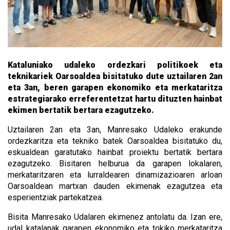
Kataluniako udaleko ordezkari politikoek eta
teknikariek Oarsoaldea bisitatuko dute uztailaren 2an
eta 3an, beren garapen ekonomiko eta merkataritza
estrategiarako erreferentetzat hartu dituzten hainbat
ekimen bertatik bertara ezagutzeko.
Uztailaren 2an eta 3an, Manresako Udaleko erakunde
ordezkaritza eta tekniko batek Oarsoaldea bisitatuko du,
eskualdean garatutako hainbat proiektu bertatik bertara
ezagutzeko. Bisitaren helburua da garapen lokalaren,
merkataritzaren eta lurraldearen dinamizazioaren arloan
Oarsoaldean martxan dauden ekimenak ezagutzea eta
esperientziak partekatzea.
Bisita Manresako Udalaren ekimenez antolatu da. Izan ere,
udal katalanak garapen ekonomiko eta tokiko merkataritza