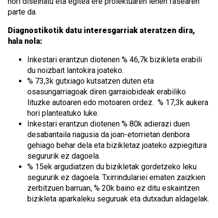
hori diseinatu eta egitea ere proiektuaren lehen fasearen
parte da.
Diagnostikotik datu interesgarriak ateratzen dira,
hala nola:
Inkestari erantzun diotenen % 46,7k bizikleta erabili
du noizbait lantokira joateko.
% 73,3k gutxiago kutsatzen duten eta
osasungarriagoak diren garraiobideak erabiliko
lituzke autoaren edo motoaren ordez. % 17,3k aukera
hori planteatuko luke.
Inkestari erantzun diotenen % 80k adierazi duen
desabantaila nagusia da joan-etorrietan denbora
gehiago behar dela eta bizikletaz joateko azpiegitura
segururik ez dagoela.
% 15ek argudiatzen du bizikletak gordetzeko leku
segururik ez dagoela. Txirrindulariei ematen zaizkien
zerbitzuen barruan, % 20k baino ez ditu eskaintzen
bizikleta aparkaleku seguruak eta dutxadun aldagelak.