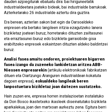
dauden azpiegiturak ebaluatu dira: bai hiriguneetatik
industrialdeetara joateko bideak, bai industrialde barrukoak.
Azterketarako 26 industrialde aztertu dira guztira.
Era berean, azterlan sakon bat egin da Oarsoaldeko
enpresen eta bertako langileen iritzia ezagutzeko lanera
bizikletaz joateari buruz, horretarako dituzten zailtasunei
eta erraztasunei buruz edo bizikleta garraiobide gisa
erabiltzeko enpresek eskaintzen dituzten aldeko baldintzei
buruz.
Analisi fasea amaitu ondoren, proiektuaren bigarren
fasea izango da zuzeneko lankidetzan aritzea ABB-
Niessen enpresarekin
(artikulu elektronikoak fabrikatzen
dituen eta Oiartzungo Aranguren industrialdean kokatuta
dagoen enpresa),
eskualdeko langileak beren
lanpostuetara bizikletaz joan daitezen sustatzeko.
Hain zuzen ere, enpresa horren instalazioetan instalatuko
da Don Bosco ikastetxeko ikasleek diseinatutako bizikleta
aparkalekua, joan den martxoan aurkeztu zena. Egitura berri