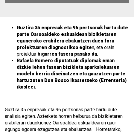
Guztira 35 enpresak eta 96 pertsonak hartu dute
parte Oarsoaldeko eskualdean bizikletaren
eguneroko erabilera ebaluatzen duen foru
proiektuaren diagnostikoa egite
n, eta orain
proiektua
bigarren fasera pasako da.
Rafaela Romero diputatuak diplomak eman
dizkie lehen fasean bizikleta aparkalekuaren
modelo berria diseinatzen eta gauzatzen parte
hartu zuten Don Bosco ikastetxeko (Errenteria)
ikasleei.
Guztira 35 enpresak eta 96 pertsonak parte hartu dute
analisia egiten. Azterketa horren helburua da bizikletaren
erabilerari dagokionez Oarsoaldea eskualdearen gaur
egungo egoera ezagutzea eta ebaluatzea. Horretarako,