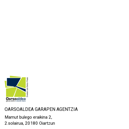
OARSOALDEA GARAPEN AGENTZIA
Mamut bulego eraikina 2,
2.solairua, 20180 Oiartzun