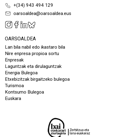
+(34) 943 494 129
oarsoaldea@oarsoaldea.eus
OARSOALDEA
Lan bila nabil edo ikastaro bila
Nire enpresa propioa sortu
Enpresak
Laguntzak eta dirulaguntzak
Energia Bulegoa
Etxebizitzak birgaitzeko bulegoa
Turismoa
Kontsumo Bulegoa
Euskara