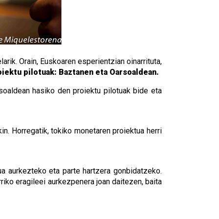
arik. Orain, Euskoaren esperientzian oinarrituta,
oiektu pilotuak: Baztanen eta Oarsoaldean.
oaldean hasiko den proiektu pilotuak bide eta
n. Horregatik, tokiko monetaren proiektua herri
tua aurkezteko eta parte hartzera gonbidatzeko.
riko eragileei aurkezpenera joan daitezen, baita