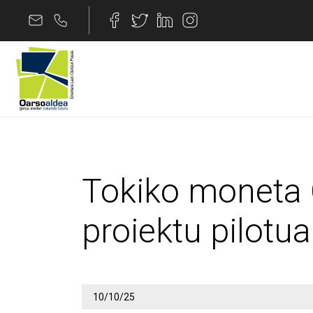
Edukira joan
Tokiko moneta Oarsoa
Tokiko moneta 
proiektu pilotu
10/10/25