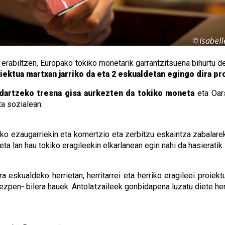
rabiltzen, Europako tokiko monetarik garrantzitsuena bihurtu del
ektua martxan jarriko da eta 2 eskualdetan egingo dira pr
dartzeko tresna gisa aurkezten da tokiko moneta
eta Oars
ta sozialean.
o ezaugarriekin eta komertzio eta zerbitzu eskaintza zabalareki
ta lan hau tokiko eragileekin elkarlanean egin nahi da hasieratik.
 eskualdeko herrietan, herritarrei eta herriko eragileei proiek
zpen- bilera hauek. Antolatzaileek gonbidapena luzatu diete her