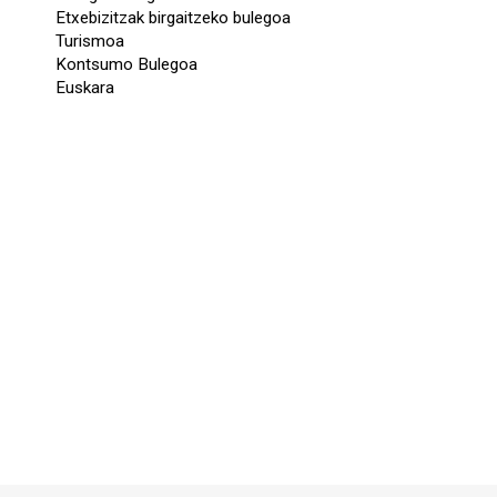
Etxebizitzak birgaitzeko bulegoa
Turismoa
Kontsumo Bulegoa
Euskara