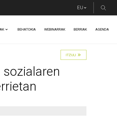
AK
BEHATOKIA
WEBINARRAK
BERRIAK
AGENDA
aren proiektu pilotua
ITZULI
 sozialaren
rrietan