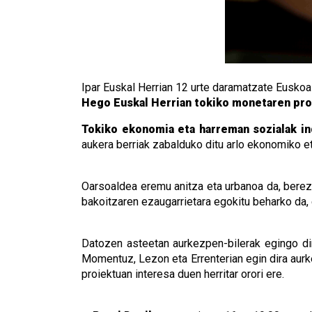
Ipar Euskal Herrian 12 urte daramatzate Euskoa e
Hego Euskal Herrian tokiko monetaren proi
Tokiko ekonomia eta harreman sozialak in
aukera berriak zabalduko ditu arlo ekonomiko e
Oarsoaldea eremu anitza eta urbanoa da, berezk
bakoitzaren ezaugarrietara egokitu beharko da, e
Datozen asteetan aurkezpen-bilerak egingo dira
Momentuz, Lezon eta Errenterian egin dira aurke
proiektuan interesa duen herritar orori ere.