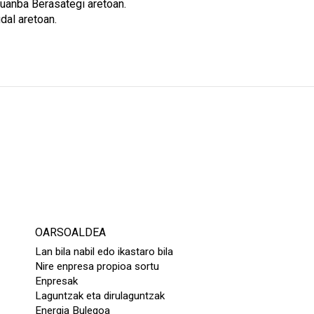
 Juanba Berasategi aretoan.
udal aretoan.
OARSOALDEA
Lan bila nabil edo ikastaro bila
Nire enpresa propioa sortu
Enpresak
Laguntzak eta dirulaguntzak
Energia Bulegoa