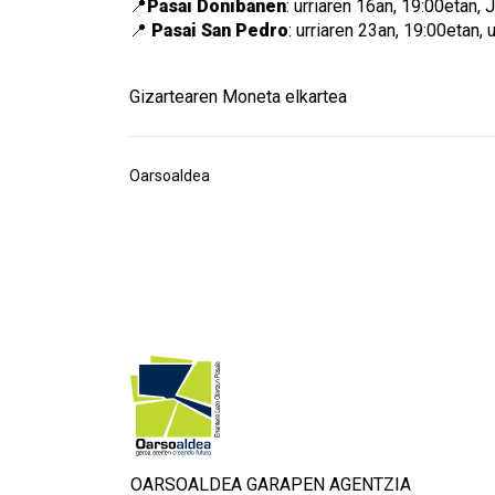
📍
Pasai Donibanen
: urriaren 16an, 19:00etan,
📍
Pasai San Pedro
: urriaren 23an, 19:00etan, 
Gizartearen Moneta elkartea
Oarsoaldea
OARSOALDEA GARAPEN AGENTZIA