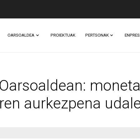
OARSOALDEA
PROIEKTUAK
PERTSONAK
ENPRES
ldean: moneta sozial
Oarsoaldean: moneta
aren aurkezpena udale