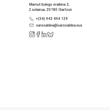
Mamut bulego eraikina 2,
2.solairua, 20180 Oiartzun
+(34) 943 494 129
oarsoaldea@oarsoaldea.eus