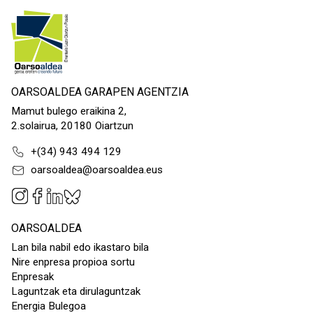
OARSOALDEA GARAPEN AGENTZIA
Mamut bulego eraikina 2,
2.solairua, 20180 Oiartzun
+(34) 943 494 129
oarsoaldea@oarsoaldea.eus
OARSOALDEA
Lan bila nabil edo ikastaro bila
Nire enpresa propioa sortu
Enpresak
Laguntzak eta dirulaguntzak
Energia Bulegoa