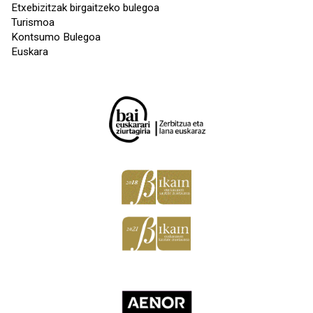
Etxebizitzak birgaitzeko bulegoa
Turismoa
Kontsumo Bulegoa
Euskara