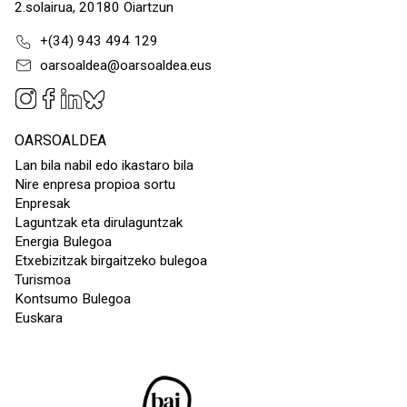
2.solairua, 20180 Oiartzun
+(34) 943 494 129
oarsoaldea@oarsoaldea.eus
OARSOALDEA
Lan bila nabil edo ikastaro bila
Nire enpresa propioa sortu
Enpresak
Laguntzak eta dirulaguntzak
Energia Bulegoa
Etxebizitzak birgaitzeko bulegoa
Turismoa
Kontsumo Bulegoa
Euskara