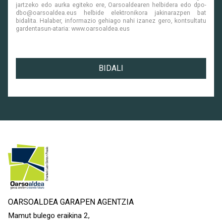
jartzeko edo aurka egiteko ere, Oarsoaldearen helbidera edo dpo-
dbo@oarsoaldea.eus helbide elektronikora jakinarazpen bat
bidalita. Halaber, informazio gehiago nahi izanez gero, kontsultatu
gardentasun-ataria: www.oarsoaldea.eus
DATUEN BABESA
<p style="text-align: justify;">Oarsoaldeak, Errenteria, L
BIDALI
OARSOALDEA GARAPEN AGENTZIA
Mamut bulego eraikina 2,