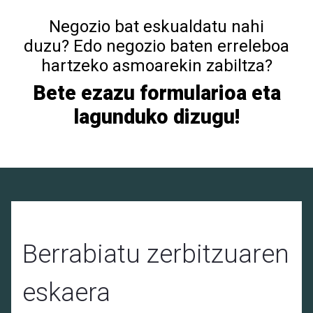
Negozio bat eskualdatu nahi
duzu? Edo negozio baten erreleboa
hartzeko asmoarekin zabiltza?
Bete ezazu formularioa eta
lagunduko dizugu!
Berrabiatu zerbitzuaren 
eskaera