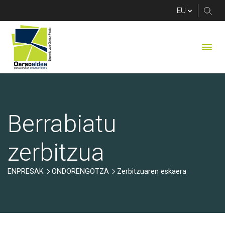
Zerbitzuaren eskaera
Berrabiatu
zerbitzua
ENPRESAK
ONDORENGOTZA
Zerbitzuaren eskaera