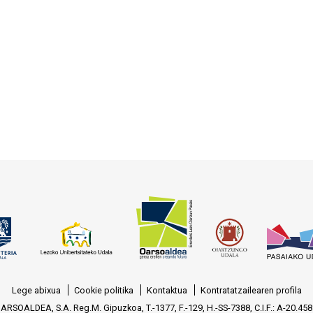
Lege abixua
Cookie politika
Kontaktua
Kontratatzailearen profila
ARSOALDEA, S.A. Reg.M. Gipuzkoa, T.-1377, F.-129, H.-SS-7388, C.I.F.: A-20.458