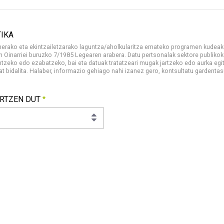
TIKA
rako eta ekintzailetzarako laguntza/aholkularitza emateko programen kudeaket
Oinarriei buruzko 7/1985 Legearen arabera. Datu pertsonalak sektore publikoko
tzeko edo ezabatzeko, bai eta datuak tratatzeari mugak jartzeko edo aurka egi
 bidalita. Halaber, informazio gehiago nahi izanez gero, kontsultatu gardentas
IKA
esen garapenerako eta ekintzailetzarako laguntza/aholkularitza
ARTZEN DUT
ARTZEN DUT