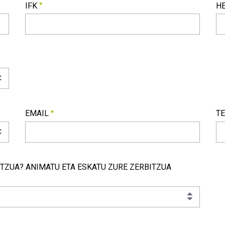
IFK
H
IFK
HE
Beharrezkoa
Be
EMAIL
T
EMAIL
T
Beharrezkoa
Be
ITZUA? ANIMATU ETA ESKATU ZURE ZERBITZUA
A? Animatu eta eskatu zure zerbitzua euskaraz!