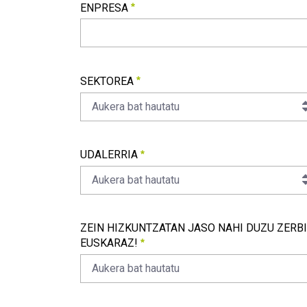
ENPRESA
ENPRESA
Beharrezkoa
SEKTOREA
Aukera bat hautatu
SEKTOREA
Beharrezkoa
UDALERRIA
Aukera bat hautatu
UDALERRIA
Beharrezkoa
ZEIN HIZKUNTZATAN JASO NAHI DUZU ZERB
EUSKARAZ!
Aukera bat hautatu
ZEIN HIZKUNTZATAN JASO NAHI DUZU ZERBITZU
Beharrezkoa