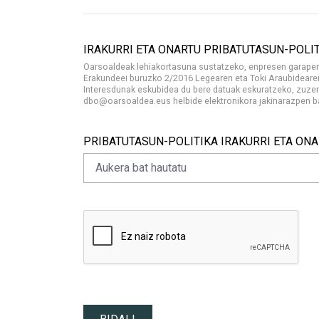
Separador
IRAKURRI ETA ONARTU PRIBATUTASUN-POLI
Oarsoaldeak lehiakortasuna sustatzeko, enpresen garapene
Erakundeei buruzko 2/2016 Legearen eta Toki Araubidearen 
Interesdunak eskubidea du bere datuak eskuratzeko, zuzen
dbo@oarsoaldea.eus helbide elektronikora jakinarazpen bat
IRAKURRI ETA ONARTU PRIBATUTASUN-POLIT
<p>Oarsoaldeak lehiakortasuna sustatzeko, enpr
PRIBATUTASUN-POLITIKA IRAKURRI ETA ON
Aukera bat hautatu
PRIBATUTASUN-POLITIKA IRAKURRI ETA ON
Beharrezkoa