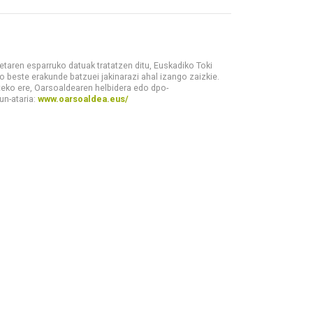
aren esparruko datuak tratatzen ditu, Euskadiko Toki
 beste erakunde batzuei jakinarazi ahal izango zaizkie.
teko ere, Oarsoaldearen helbidera edo dpo-
un-ataria:
www.oarsoaldea.eus/
 emateko programen kudeaketaren esparruko datuak tratatzen dit