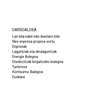
OARSOALDEA
Lan bila nabil edo ikastaro bila
Nire enpresa propioa sortu
Enpresak
Laguntzak eta dirulaguntzak
Energia Bulegoa
Etxebizitzak birgaitzeko bulegoa
Turismoa
Kontsumo Bulegoa
Euskara