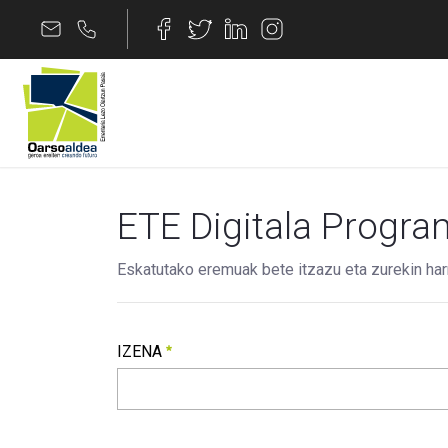
Edukira joan
ETE Digitala - Eman 
ETE Digitala Progra
Eskatutako eremuak bete itzazu eta zurekin har
Separator
IZENA
IZENA
Beharrezkoa