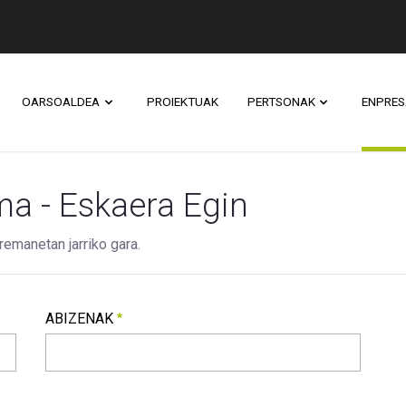
OARSOALDEA
PROIEKTUAK
PERTSONAK
ENPRES
Izena
ma - Eskaera Egin
remanetan jarriko gara.
ABIZENAK
ABIZENAK
Beharrezkoa