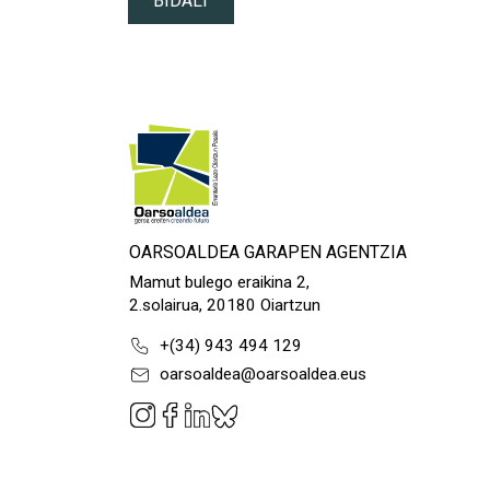
BIDALI
OARSOALDEA GARAPEN AGENTZIA
Mamut bulego eraikina 2,
2.solairua, 20180 Oiartzun
+(34) 943 494 129
oarsoaldea@oarsoaldea.eus