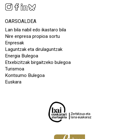
OARSOALDEA
Lan bila nabil edo ikastaro bila
Nire enpresa propioa sortu
Enpresak
Laguntzak eta dirulaguntzak
Energia Bulegoa
Etxebizitzak birgaitzeko bulegoa
Turismoa
Kontsumo Bulegoa
Euskara