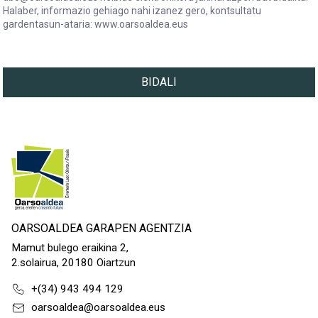
Halaber, informazio gehiago nahi izanez gero, kontsultatu
gardentasun-ataria: www.oarsoaldea.eus
Oarsoaldeak, Errenteria, Lezo, Oiartzun eta Pasaiako udalen tr
BIDALI
OARSOALDEA GARAPEN AGENTZIA
Mamut bulego eraikina 2,
2.solairua, 20180 Oiartzun
+(34) 943 494 129
oarsoaldea@oarsoaldea.eus