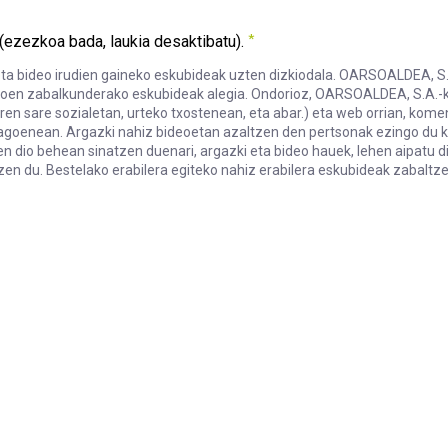
(ezezkoa bada, laukia desaktibatu).
ta bideo irudien gaineko eskubideak uzten dizkiodala. OARSOALDEA, S.A.
deoen zabalkunderako eskubideak alegia. Ondorioz, OARSOALDEA, S.A.-k 
n sare sozialetan, urteko txostenean, eta abar.) eta web orrian, komen
agoenean. Argazki nahiz bideoetan azaltzen den pertsonak ezingo du ka
 dio behean sinatzen duenari, argazki eta bideo hauek, lehen aipatu dir
tzen du. Bestelako erabilera egiteko nahiz erabilera eskubideak zabaltz
ki eta bideo irudien gaineko eskubideak uzten dizkiodala. OARSOA