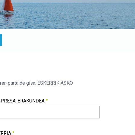
ren partaide gisa, ESKERRIK ASKO 
NPRESA-ERAKUNDEA
NPRESA-ERAKUNDEA
harrezkoa
ERRIA