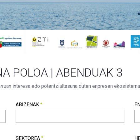
A POLOA | ABENDUAK 3
rruan interesa edo potentzialtasuna duten enpresen ekosistema
ABIZENAK
E
ABIZENAK
E
Beharrezkoa
Be
SEKTOREA
H