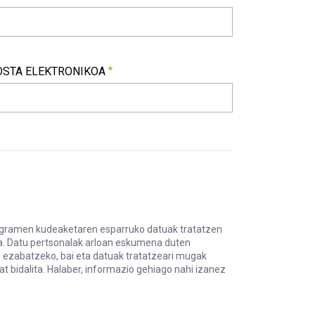
RRIA
harrezkoa
OSTA ELEKTRONIKOA
STA ELEKTRONIKOA
harrezkoa
rogramen kudeaketaren esparruko datuak tratatzen
ra. Datu pertsonalak arloan eskumena duten
o ezabatzeko, bai eta datuak tratatzeari mugak
 bidalita. Halaber, informazio gehiago nahi izanez
ateko programen kudeaketaren esparruko datuak tratatzen ditu, E