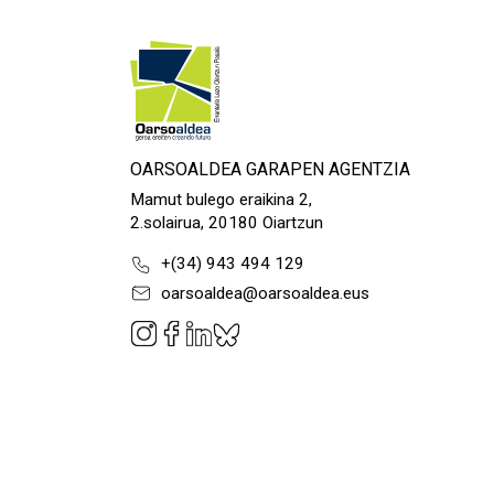
OARSOALDEA GARAPEN AGENTZIA
Mamut bulego eraikina 2,
2.solairua, 20180 Oiartzun
+(34) 943 494 129
oarsoaldea@oarsoaldea.eus