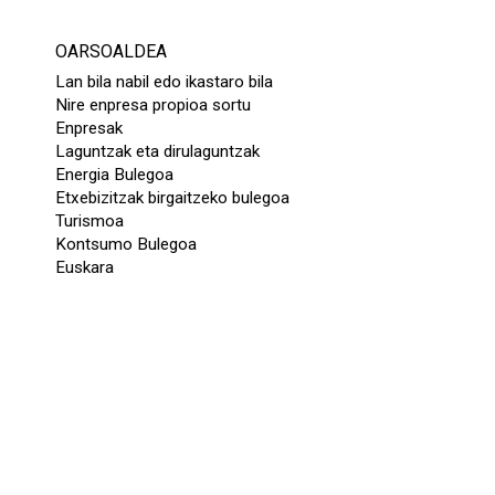
OARSOALDEA
Lan bila nabil edo ikastaro bila
Nire enpresa propioa sortu
Enpresak
Laguntzak eta dirulaguntzak
Energia Bulegoa
Etxebizitzak birgaitzeko bulegoa
Turismoa
Kontsumo Bulegoa
Euskara