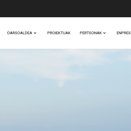
OARSOALDEA
PROIEKTUAK
PERTSONAK
ENPRES
INA POLOA