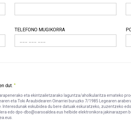
SEKTOREA
HE
Beharrezkoa
Be
TELEFONO MUGIKORRA
P
TELEFONO MUGIKORRA
PO
Be
en dut.
arapenerako eta ekintzailetzarako laguntza/aholkularitza emateko p
earen eta Toki Araubidearen Oinarriei buruzko 7/1985 Legearen arabe
kie. Interesdunak eskubidea du bere datuak eskuratzeko, zuzentzeko ed
dera edo dpo-dbo@oarsoaldea.eus helbide elektronikora jakinarazpen bat
ea.eus.
n garapenerako eta ekintzailetzarako laguntza/aholkularitza em