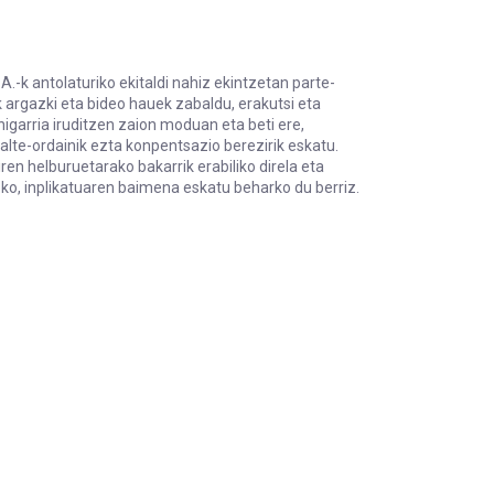
-k antolaturiko ekitaldi nahiz ekintzetan parte-
argazki eta bideo hauek zabaldu, erakutsi eta
igarria iruditzen zaion moduan eta beti ere,
lte-ordainik ezta konpentsazio berezirik eskatu.
en helburuetarako bakarrik erabiliko direla eta
eko, inplikatuaren baimena eskatu beharko du berriz.
LDEA, S.A.-k antolaturiko ekitaldi nahiz ekintzetan parte-hartz