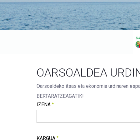
OARSOALDEA URDIN
Oarsoaldeko itsas eta ekonomia urdinaren espa
BERTARATZEAGATIK!
IZENA
IZENA
Beharrezkoa
KARGUA