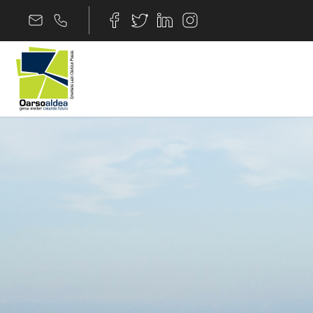
Edukira joan
II OARSOALDEA URD