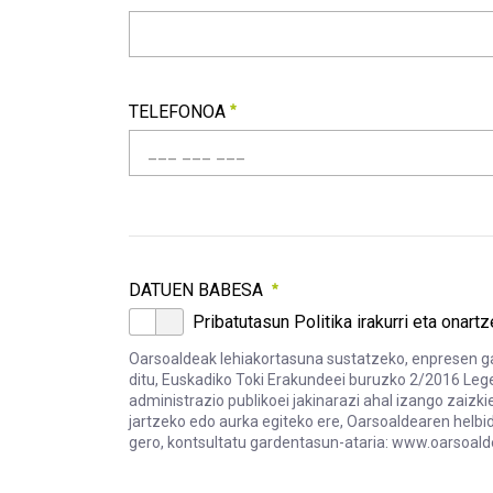
KARGUA
Beharrezkoa
TELEFONOA
TELEFONOA
Beharrezkoa
Copy of
DATUEN BABESA
Pribatutasun Politika irakurri eta onartz
Oarsoaldeak lehiakortasuna sustatzeko, enpresen g
ditu, Euskadiko Toki Erakundeei buruzko 2/2016 Leg
administrazio publikoei jakinarazi ahal izango zaiz
jartzeko edo aurka egiteko ere, Oarsoaldearen helbi
gero, kontsultatu gardentasun-ataria: www.oarsoald
DATUEN BABESA
Oarsoaldeak lehiakortasuna sustatzeko, enprese