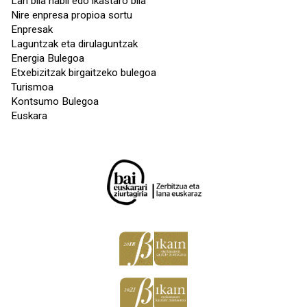
Lan bila nabil edo ikastaro bila
Nire enpresa propioa sortu
Enpresak
Laguntzak eta dirulaguntzak
Energia Bulegoa
Etxebizitzak birgaitzeko bulegoa
Turismoa
Kontsumo Bulegoa
Euskara