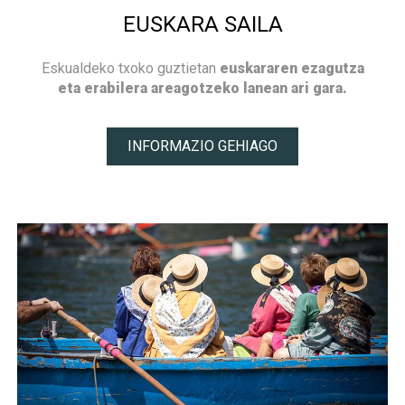
EUSKARA SAILA
Eskualdeko txoko guztietan
euskararen ezagutza
eta erabilera areagotzeko lanean ari gara.
INFORMAZIO GEHIAGO