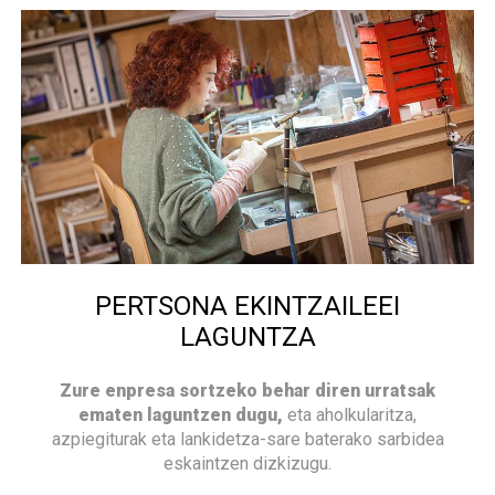
PERTSONA EKINTZAILEEI
LAGUNTZA
Zure enpresa sortzeko behar diren urratsak
ematen laguntzen dugu,
eta aholkularitza,
azpiegiturak eta lankidetza-sare baterako sarbidea
eskaintzen dizkizugu.