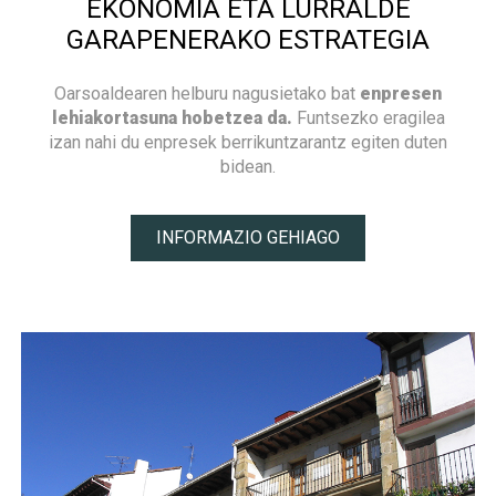
EKONOMIA ETA LURRALDE
GARAPENERAKO ESTRATEGIA
Oarsoaldearen helburu nagusietako bat
enpresen
lehiakortasuna hobetzea da.
Funtsezko eragilea
izan nahi du enpresek berrikuntzarantz egiten duten
bidean.
INFORMAZIO GEHIAGO