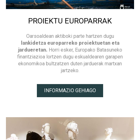
PROIEKTU EUROPARRAK
Oarsoaldean aktiboki parte hartzen dugu
lankidetza europarreko proiektuetan eta
jardueretan.
Horri esker, Europako Batasuneko
finantziazioa lortzen dugu eskualdearen garapen
ekonomikoa bultzatzen duten jarduerak martxan
jartzeko.
INFORMAZIO GEHIAGO