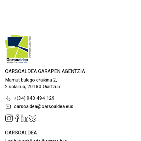
OARSOALDEA GARAPEN AGENTZIA
Mamut bulego eraikina 2,
2.solairua, 20180 Oiartzun
+(34) 943 494 129
oarsoaldea@oarsoaldea.eus
OARSOALDEA