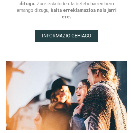
ditugu.
Zure eskubide eta betebeharren berri
emango dizugu,
baita erreklamazioa nola jarri
ere.
INFORMAZIO GEHIAGO