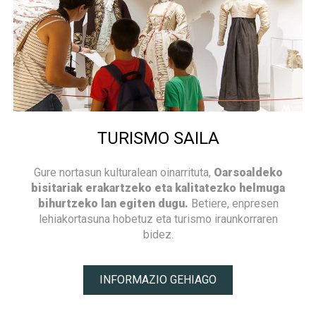
TURISMO SAILA
Gure nortasun kulturalean oinarrituta,
Oarsoaldeko
bisitariak erakartzeko eta kalitatezko helmuga
bihurtzeko lan egiten dugu.
Betiere, enpresen
lehiakortasuna hobetuz eta turismo iraunkorraren
bidez.
INFORMAZIO GEHIAGO