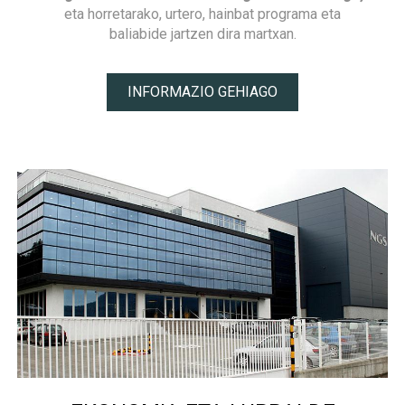
eta horretarako, urtero, hainbat programa eta
baliabide jartzen dira martxan.
INFORMAZIO GEHIAGO