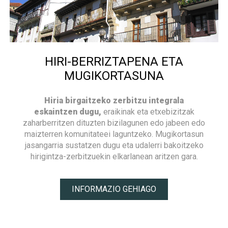
HIRI-BERRIZTAPENA ETA
MUGIKORTASUNA
Hiria birgaitzeko zerbitzu integrala
eskaintzen dugu,
eraikinak eta etxebizitzak
zaharberritzen dituzten bizilagunen edo jabeen edo
maizterren komunitateei laguntzeko. Mugikortasun
jasangarria sustatzen dugu eta udalerri bakoitzeko
hirigintza-zerbitzuekin elkarlanean aritzen gara.
INFORMAZIO GEHIAGO