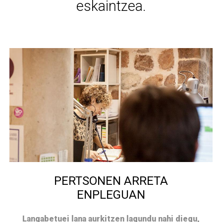
eskaintzea.
PERTSONEN ARRETA
ENPLEGUAN
Langabetuei lana aurkitzen lagundu nahi diegu,