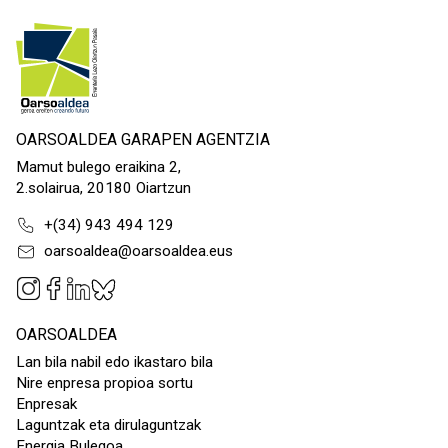
OARSOALDEA GARAPEN AGENTZIA
Mamut bulego eraikina 2,
2.solairua, 20180 Oiartzun
+(34) 943 494 129
oarsoaldea@oarsoaldea.eus
OARSOALDEA
Lan bila nabil edo ikastaro bila
Nire enpresa propioa sortu
Enpresak
Laguntzak eta dirulaguntzak
Energia Bulegoa