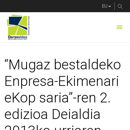
“Mugaz bestaldeko En
“Mugaz bestaldeko
Enpresa-Ekimenari
eKop saria”-ren 2.
edizioa Deialdia