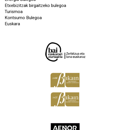
Etxebizitzak birgaitzeko bulegoa
Turismoa
Kontsumo Bulegoa
Euskara