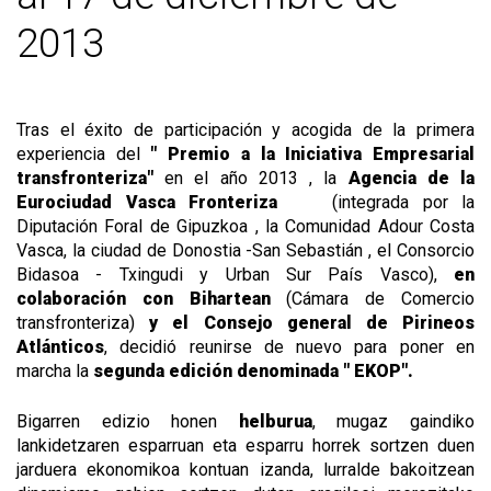
2013
Tras el éxito de participación y acogida de la primera
experiencia del
" Premio a la Iniciativa Empresarial
transfronteriza"
en el año 2013 , la
Agencia de la
Eurociudad Vasca Fronteriza
(integrada por la
Diputación Foral de Gipuzkoa , la Comunidad Adour Costa
Vasca, la ciudad de Donostia -San Sebastián , el Consorcio
Bidasoa - Txingudi y Urban Sur País Vasco),
en
colaboración con Bihartean
(Cámara de Comercio
transfronteriza)
y el Consejo general de Pirineos
Atlánticos
, decidió reunirse de nuevo para poner en
marcha la
segunda edición denominada " EKOP".
Bigarren edizio honen
helburua
, mugaz gaindiko
lankidetzaren esparruan eta esparru horrek sortzen duen
jarduera ekonomikoa kontuan izanda, lurralde bakoitzean