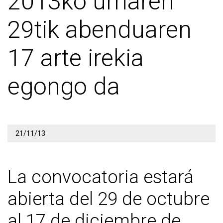
2013ko urriaren
29tik abenduaren
17 arte irekia
egongo da
21/11/13
La convocatoria estará
abierta del 29 de octubre
al 17 de diciembre de