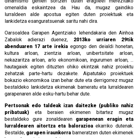
dinamismo gehien sortzen duten eragileei merezitako
omenaldia eskaintzea da. Hau da, mugaz gaindiko
lurraldeen alde apostua egiten duten proiektuak eta
lankidetza esanguratsuenak saritu nahi dira.
Oarsoaldea Garapen Agentziako lehendakaria den Ainhoa
Zabalok adierazi duenez,
2013ko urriaren 29tik
abenduaren 17 arte irekia
egongo den deialdi honetan,
kultura arloan, zientzia arloan, unibertsitate arloan,
nekazaritza arloan, arlo ekonomikoan, ingurumen arloan, ...
hautagaiek egiten dituzten ohiko ekintzak nahiz proiektu
zehatzak parte-hartu dezakete. Aipatutako proiektuek
bokazio ekonomikoa izan behar dute eta derrigorrez mugaz
bestaldeko lankidetza ekimenak barneratu eta lurraldearen
garapenaren alde esku-hartu behar dute.
Pertsonak edo taldeak izan daitezke (publiko nahiz
pribatuak)
eta beraien ekimenen bitartez mugaz
bestaldeko gure zonaldearen
garapenean eragin eta
lurraldearen aitortza eta balorazioa
ekarriko dutenak.
Bestalde,
garapen iraunkorra
barneratzen duten ekimenek