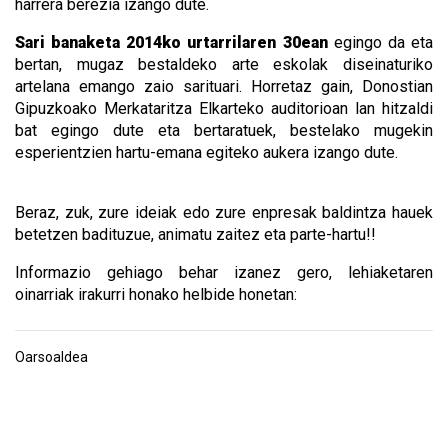
harrera berezia izango dute.
Sari banaketa 2014ko urtarrilaren 30ean
egingo da eta
bertan, mugaz bestaldeko arte eskolak diseinaturiko
artelana emango zaio sarituari. Horretaz gain, Donostian
Gipuzkoako Merkataritza Elkarteko auditorioan lan hitzaldi
bat egingo dute eta bertaratuek, bestelako mugekin
esperientzien hartu-emana egiteko aukera izango dute.
Beraz, zuk, zure ideiak edo zure enpresak baldintza hauek
betetzen badituzue, animatu zaitez eta parte-hartu!!
Informazio gehiago behar izanez gero, lehiaketaren
oinarriak irakurri honako helbide honetan:
Oarsoaldea