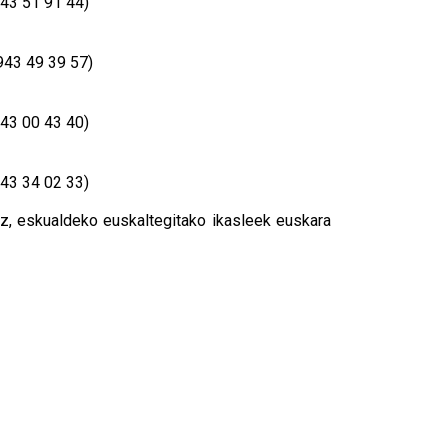
943 51 91 44)
 943 49 39 57)
943 00 43 40)
943 34 02 33)
ez, eskualdeko euskaltegitako ikasleek euskara