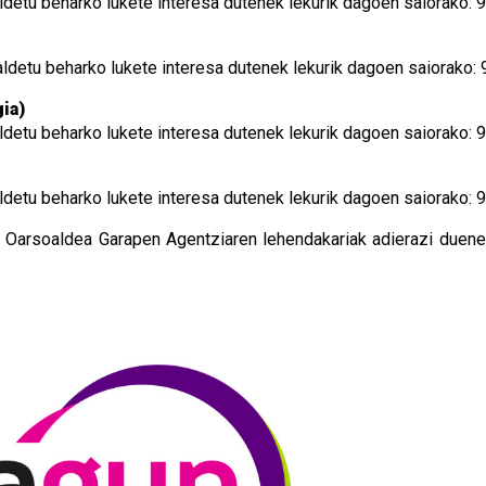
galdetu beharko lukete interesa dutenek lekurik dagoen saiorako: 
galdetu beharko lukete interesa dutenek lekurik dagoen saiorako:
ia)
galdetu beharko lukete interesa dutenek lekurik dagoen saiorako: 
galdetu beharko lukete interesa dutenek lekurik dagoen saiorako: 
, Oarsoaldea Garapen Agentziaren lehendakariak adierazi duen