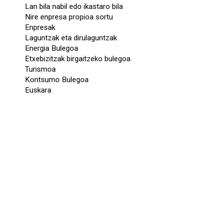
Lan bila nabil edo ikastaro bila
Nire enpresa propioa sortu
Enpresak
Laguntzak eta dirulaguntzak
Energia Bulegoa
Etxebizitzak birgaitzeko bulegoa
Turismoa
Kontsumo Bulegoa
Euskara