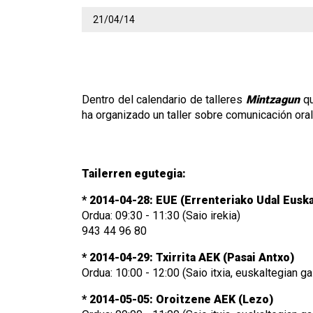
21/04/14
Dentro del calendario de talleres
Mintzagun
qu
ha organizado un taller sobre comunicación ora
Tailerren egutegia:
* 2014-04-28: EUE (Errenteriako Udal Euska
Ordua: 09:30 - 11:30 (Saio irekia)
943 44 96 80
* 2014-04-29: Txirrita AEK (Pasai Antxo)
Ordua: 10:00 - 12:00 (Saio itxia, euskaltegian 
* 2014-05-05: Oroitzene AEK (Lezo)