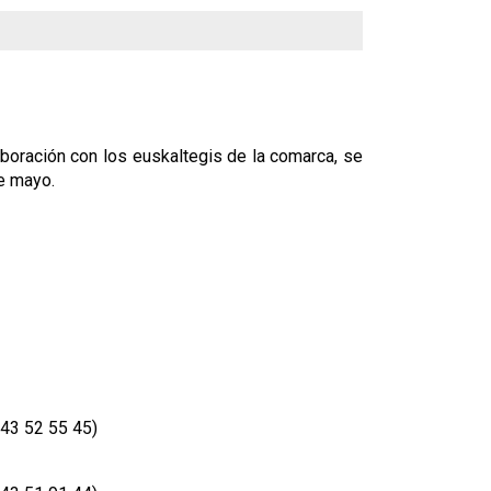
oración con los euskaltegis de la comarca, se
de mayo.
943 52 55 45)