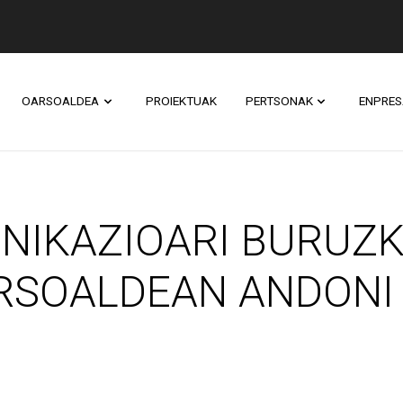
OARSOALDEA
PROIEKTUAK
PERTSONAK
ENPRES
IOARI BURUZKO DO
NIKAZIOARI BURUZ
ARSOALDEAN ANDONI