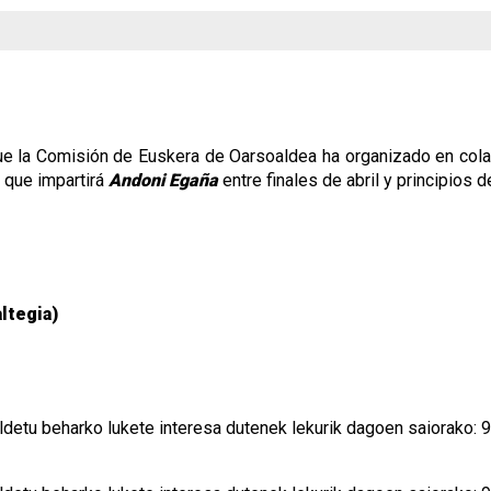
e la Comisión de Euskera de Oarsoaldea ha organizado en colab
l que impartirá
Andoni Egaña
entre finales de abril y principios 
ltegia)
galdetu beharko lukete interesa dutenek lekurik dagoen saiorako: 