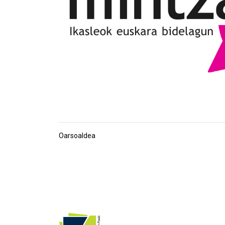
Oarsoaldea