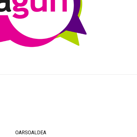
OARSOALDEA