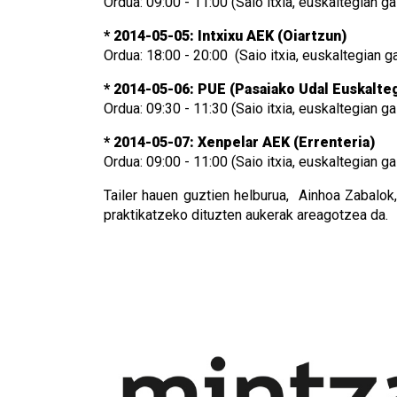
Ordua: 09:00 - 11:00 (Saio itxia, euskaltegian 
* 2014-05-05: Intxixu AEK (Oiartzun)
Ordua: 18:00 - 20:00 (Saio itxia, euskaltegian 
* 2014-05-06: PUE (Pasaiako Udal Euskalteg
Ordua: 09:30 - 11:30 (Saio itxia, euskaltegian 
* 2014-05-07: Xenpelar AEK (Errenteria)
Ordua: 09:00 - 11:00 (Saio itxia, euskaltegian 
Tailer hauen guztien helburua, Ainhoa Zabalok
praktikatzeko dituzten aukerak areagotzea da.