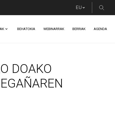
AK
BEHATOKIA
WEBINARRAK
BERRIAK
AGENDA
AKO TAILERRAK OAR
KO DOAKO
 EGAÑAREN