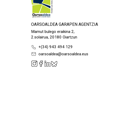
OARSOALDEA GARAPEN AGENTZIA
Mamut bulego eraikina 2,
2.solairua, 20180 Oiartzun
+(34) 943 494 129
oarsoaldea@oarsoaldea.eus