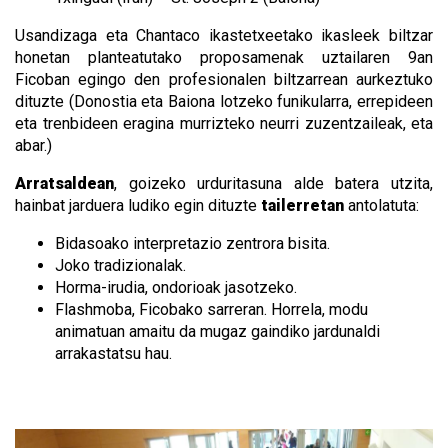
Usandizaga eta Chantaco ikastetxeetako ikasleek biltzar
honetan planteatutako proposamenak uztailaren 9an
Ficoban egingo den profesionalen biltzarrean aurkeztuko
dituzte (Donostia eta Baiona lotzeko funikularra, errepideen
eta trenbideen eragina murrizteko neurri zuzentzaileak, eta
abar.)
Arratsaldean
, goizeko urduritasuna alde batera utzita,
hainbat jarduera ludiko egin dituzte
tailerretan
antolatuta:
Bidasoako interpretazio zentrora bisita.
Joko tradizionalak.
Horma-irudia, ondorioak jasotzeko.
Flashmoba, Ficobako sarreran. Horrela, modu
animatuan amaitu da mugaz gaindiko jardunaldi
arrakastatsu hau.