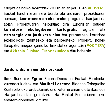
Mugaz gaindiko Agentziak 2011n abian jarri zuen
REDVERT
Euskal Eurohiriaren sare berde eta urdinaren proiektuaren
barruan,
ikastetxeen arteko truke
programa hau jarri da
abian. Proiektuaren helburuak dira Eurohirian dauden
korridore ekologikoen kartografia
egitea, eta
estrategia eta jarduketa plan
bat prestatzea, korridore
ekologikoak zaintzeko eta balioesteko. Proiektu honek
Europako mugaz gaindiko lankidetza agentzia (
POCTEFA
)
eta
Akitania-Euskadi Euroeskualdea
ditu babesle.
Jardunaldiaren nondik norakoak:
Iker Ruiz de Egino
Baiona-Donostia Euskal Eurohiriko
zuzendarikideak eta
Maribel Lorenzo
Bidasoa-Txingudiko
Kontsortzioko ordezkariak ongi-etorria eman diete ikasleei,
eta jardunaldiaz gozatzera eta Euskal Eurohiriaren berri
ematera gonbidatu dituzte.