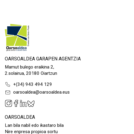
OARSOALDEA GARAPEN AGENTZIA
Mamut bulego eraikina 2,
2.solairua, 20180 Oiartzun
+(34) 943 494 129
oarsoaldea@oarsoaldea.eus
OARSOALDEA
Lan bila nabil edo ikastaro bila
Nire enpresa propioa sortu