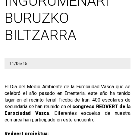
INGURUMENARI
BURUZKO
BILTZARRA
11/06/15
El Día del Medio Ambiente de la Eurociudad Vasca que se
celebró el año pasado en Errenteria, este año ha tenido
lugar en el recinto ferial Ficoba de Irun. 400 escolares de
secundaria se han reunido en el
congreso REDVERT de la
Eurociudad Vasca
. Diferentes escuelas de nuestra
comarca han participado en este encuentro.
Redvert proiektua: