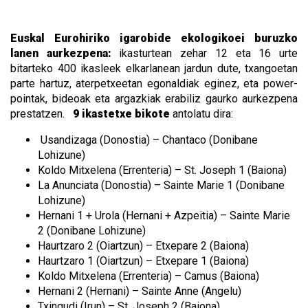
Euskal Eurohiriko igarobide ekologikoei buruzko
lanen aurkezpena:
ikasturtean zehar 12 eta 16 urte
bitarteko 400 ikasleek elkarlanean jardun dute, txangoetan
parte hartuz, aterpetxeetan egonaldiak eginez, eta power-
pointak, bideoak eta argazkiak erabiliz gaurko aurkezpena
prestatzen.
9 ikastetxe bikote
antolatu dira:
Usandizaga (Donostia) – Chantaco (Donibane
Lohizune)
Koldo Mitxelena (Errenteria) – St. Joseph 1 (Baiona)
La Anunciata (Donostia) – Sainte Marie 1 (Donibane
Lohizune)
Hernani 1 + Urola (Hernani + Azpeitia) – Sainte Marie
2 (Donibane Lohizune)
Haurtzaro 2 (Oiartzun) – Etxepare 2 (Baiona)
Haurtzaro 1 (Oiartzun) – Etxepare 1 (Baiona)
Koldo Mitxelena (Errenteria) – Camus (Baiona)
Hernani 2 (Hernani) – Sainte Anne (Angelu)
Txingudi (Irun) – St. Joseph 2 (Baiona)