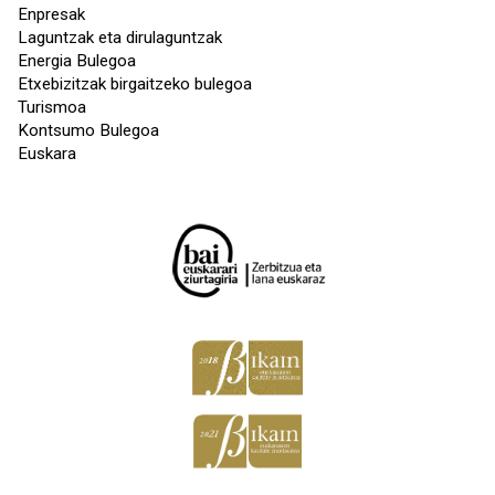
Enpresak
Laguntzak eta dirulaguntzak
Energia Bulegoa
Etxebizitzak birgaitzeko bulegoa
Turismoa
Kontsumo Bulegoa
Euskara