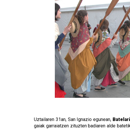
Uztailaren 31an, San Ignazio egunean,
Batelar
gaiak garraiatzen zituzten badiaren alde batet