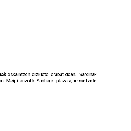
nak
eskaintzen dizkiete, erabat doan. Sardinak
an, Meipi auzotik Santiago plazara,
arrantzale