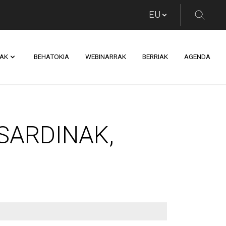
AK
BEHATOKIA
WEBINARRAK
BERRIAK
AGENDA
INAK, ESTROPADAK 
SARDINAK,