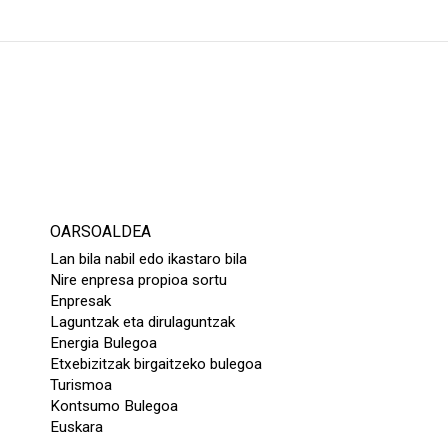
OARSOALDEA
Lan bila nabil edo ikastaro bila
Nire enpresa propioa sortu
Enpresak
Laguntzak eta dirulaguntzak
Energia Bulegoa
Etxebizitzak birgaitzeko bulegoa
Turismoa
Kontsumo Bulegoa
Euskara