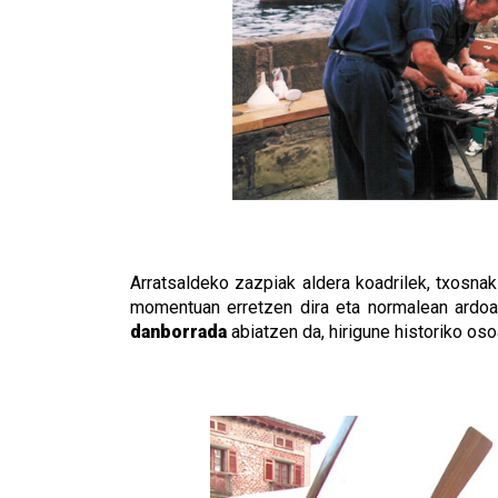
Arratsaldeko zazpiak aldera koadrilek, txosna
momentuan erretzen dira eta normalean ardoaki
danborrada
abiatzen da, hirigune historiko os