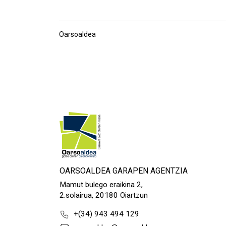
Oarsoaldea
OARSOALDEA GARAPEN AGENTZIA
Mamut bulego eraikina 2,
2.solairua, 20180 Oiartzun
+(34) 943 494 129