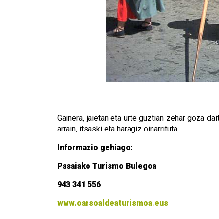
Gainera, jaietan eta urte guztian zehar goza dai
arrain, itsaski eta haragiz oinarrituta.
Informazio gehiago:
Pasaiako Turismo Bulegoa
943 341 556
www.oarsoaldeaturismoa.eus