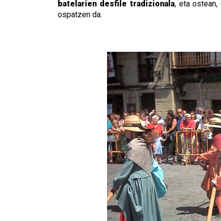
batelarien desfile tradizionala
, eta ostean
ospatzen da.