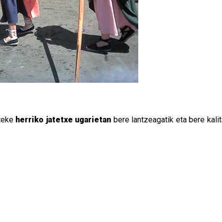
teke
herriko jatetxe ugarietan
bere lantzeagatik eta bere kali