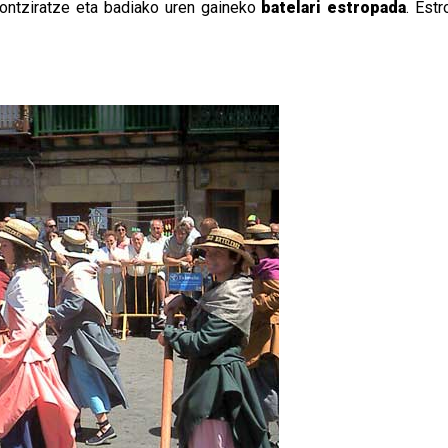
, ontziratze eta badiako uren gaineko
batelari estropada
. Est