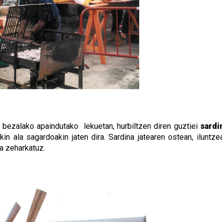
k bezalako apaindutako lekuetan, hurbiltzen diren guztiei
sardi
n ala sagardoakin jaten dira. Sardina jatearen ostean, iluntze
oa zeharkatuz.