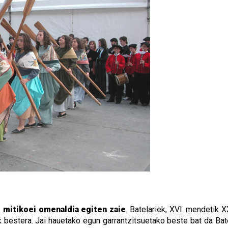
i mitikoei omenaldia egiten zaie
. Batelariek, XVI. mendetik 
ik bestera. Jai hauetako egun garrantzitsuetako beste bat da Ba