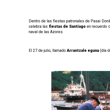
Dentro de las fiestas patronales de Pasai Donib
celebra las
fiestas de Santiago
en recuerdo de
naval de las Azores.
El 27 de julio, llamado
Arrantzale eguna
(día d