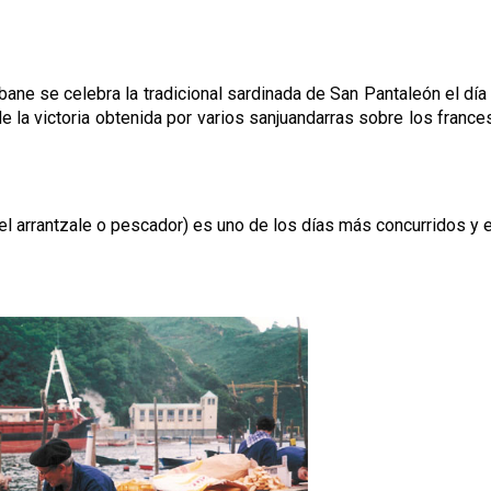
ane se celebra la tradicional sardinada de San Pantaleón el día
 la victoria obtenida por varios sanjuandarras sobre los frances
el arrantzale o pescador) es uno de los días más concurridos y 