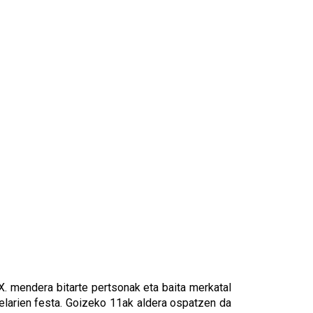
XX. mendera bitarte pertsonak eta baita merkatal
telarien festa. Goizeko 11ak aldera ospatzen da