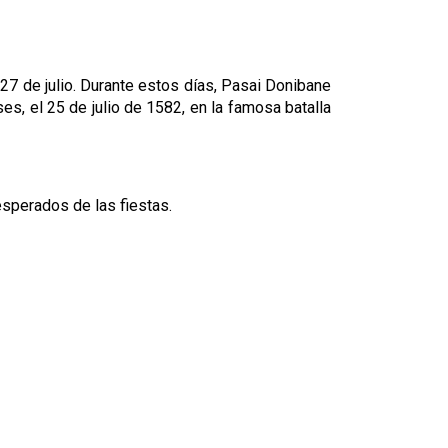
 27 de julio. Durante estos días, Pasai Donibane
es, el 25 de julio de 1582, en la famosa batalla
esperados de las fiestas.