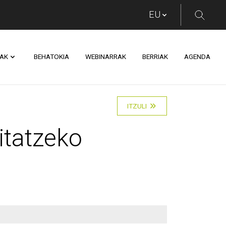
AK
BEHATOKIA
WEBINARRAK
BERRIAK
AGENDA
eko hamaika arrazoi 
ITZULI
itatzeko