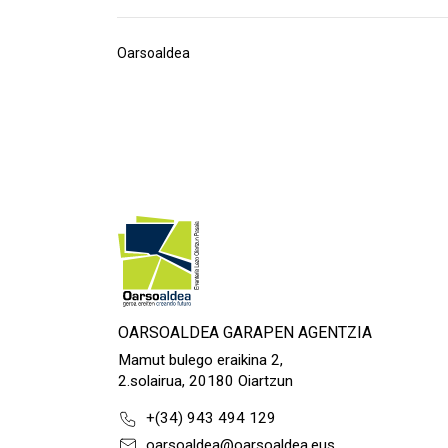
Oarsoaldea
OARSOALDEA GARAPEN AGENTZIA
Mamut bulego eraikina 2,
2.solairua, 20180 Oiartzun
+(34) 943 494 129
oarsoaldea@oarsoaldea.eus