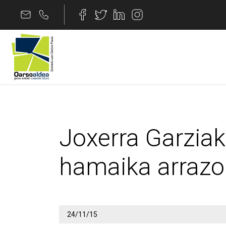
Edukira joan
Joxerra Garziak eusk
Joxerra Garziak
hamaika arrazo
24/11/15