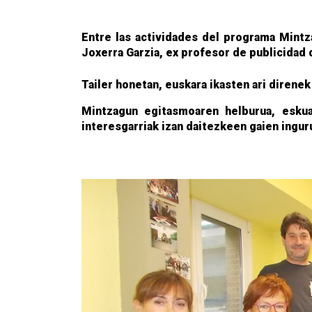
Entre las actividades del programa Mintz
Joxerra Garzia, ex profesor de publicidad 
Tailer honetan, euskara ikasten ari direne
Mintzagun egitasmoaren helburua, eskua
interesgarriak izan daitezkeen gaien ingur