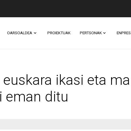
OARSOALDEA
PROIEKTUAK
PERTSONAK
ENPRES
ara ikasi eta maitatz
 euskara ikasi eta ma
i eman ditu