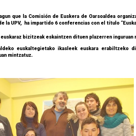
agun que la Comisión de Euskera de Oarsoaldea organiza
de la UPV, ha impartido 6 conferencias con el título
“Euska
k euskaraz bizitzeak eskaintzen dituen plazerren inguruan 
ldeko euskaltegietako ikasleek euskara erabiltzeko di
uan mintzatuz.