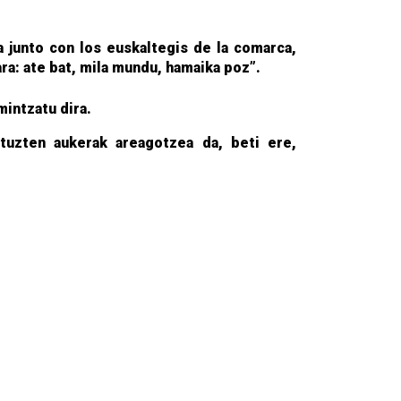
 junto con los euskaltegis de la comarca,
ra: ate bat, mila mundu, hamaika poz”.
mintzatu dira.
tuzten aukerak areagotzea da, beti ere,