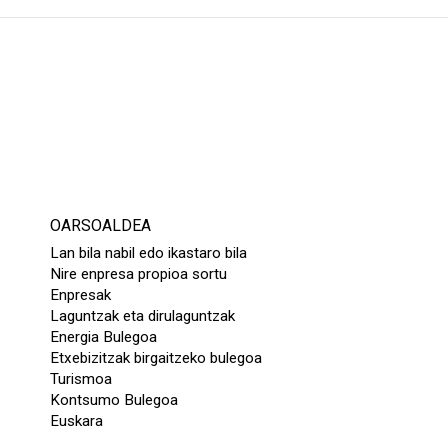
OARSOALDEA
Lan bila nabil edo ikastaro bila
Nire enpresa propioa sortu
Enpresak
Laguntzak eta dirulaguntzak
Energia Bulegoa
Etxebizitzak birgaitzeko bulegoa
Turismoa
Kontsumo Bulegoa
Euskara