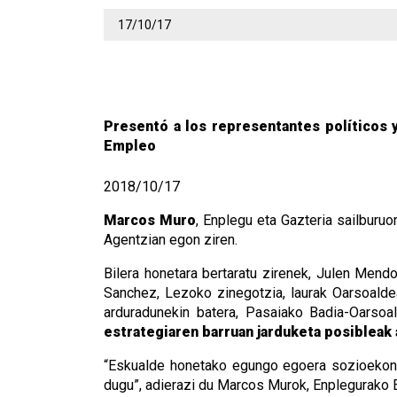
17/10/17
Presentó a los representantes políticos y
Empleo
2018/10/17
Marcos Muro
, Enplegu eta Gazteria sailburu
Agentzian egon ziren.
Bilera honetara bertaratu zirenek, Julen Mend
Sanchez, Lezoko zinegotzia, laurak Oarsoalde
arduradunekin batera, Pasaiako Badia-Oarsoa
estrategiaren barruan jarduketa posibleak
“Eskualde honetako egungo egoera sozioekon
dugu”, adierazi du Marcos Murok, Enplegurako Eu