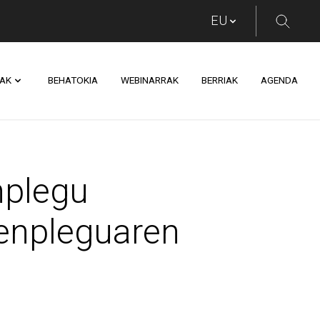
AK
BEHATOKIA
WEBINARRAK
BERRIAK
AGENDA
 sailburuordea Oarso
nplegu
enpleguaren