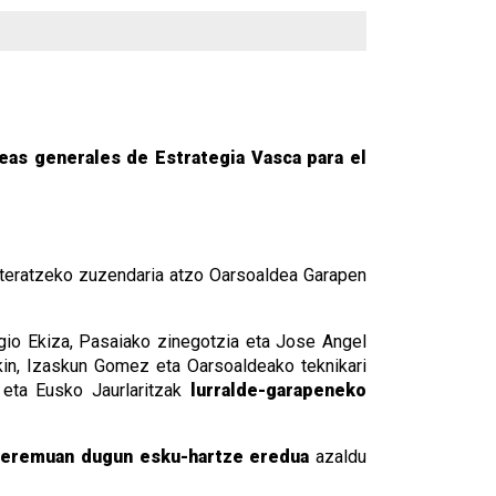
neas generales de Estrategia Vasca para el
arteratzeko zuzendaria atzo Oarsoaldea Garapen
rgio Ekiza, Pasaiako zinegotzia eta Jose Angel
kin, Izaskun Gomez eta Oarsoaldeako teknikari
 eta Eusko Jaurlaritzak
lurralde-garapeneko
 eremuan dugun esku-hartze eredua
azaldu