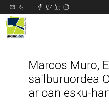
Edukira joan
Marcos Muro, Eusko J
Marcos Muro, E
sailburuordea 
arloan esku-har