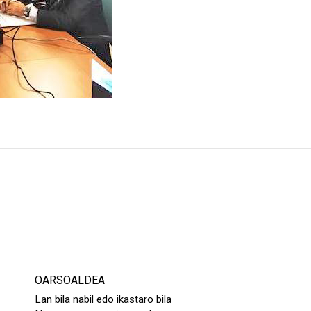
OARSOALDEA
Lan bila nabil edo ikastaro bila