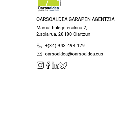
OARSOALDEA GARAPEN AGENTZIA
Mamut bulego eraikina 2,
2.solairua, 20180 Oiartzun
+(34) 943 494 129
oarsoaldea@oarsoaldea.eus