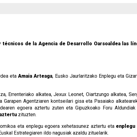
 técnicos de la Agencia de Desarrollo Oarsoaldea las lí
ordea eta
Amaia Arteaga
, Eusko Jaurlaritzako Enplegu eta Giz
oza, Errenteriako alkatea, Jexux Leonet, Oiartzungo alkatea, Se
a Garapen Agentziaren kontseilari gisa eta Pasaiako alkateare
ldearen egoera aztertu zuten eta Gipuzkoako Foru Aldundiak
aztertu
zituzten.
omikoa eta enplegu egoera xehetasunez aztertu eta
enplegu
skal Estrategiaren ildo nagusiak azaldu zituelarik.