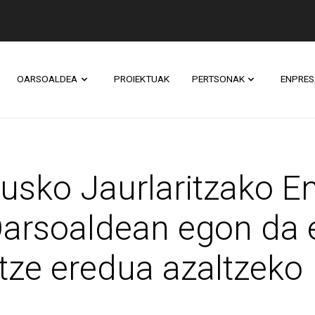
OARSOALDEA
PROIEKTUAK
PERTSONAK
ENPRES
aurlaritzako Enplegu
usko Jaurlaritzako E
Oarsoaldean egon da 
tze eredua azaltzeko