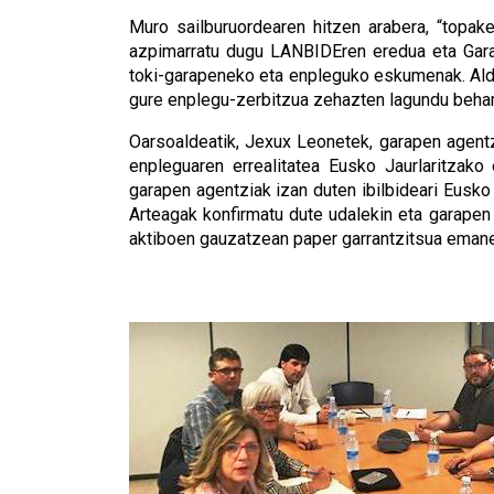
Muro sailburuordearen hitzen arabera, “topake
azpimarratu dugu LANBIDEren eredua eta Garape
toki-garapeneko eta enpleguko eskumenak. Alde
gure enplegu-zerbitzua zehazten lagundu behar
Oarsoaldeatik, Jexux Leonetek, garapen agentz
enpleguaren errealitatea Eusko Jaurlaritzak
garapen agentziak izan duten ibilbideari Eusko
Arteagak konfirmatu dute udalekin eta garapen
aktiboen gauzatzean paper garrantzitsua emanez