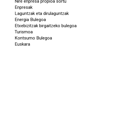
Nire enpresa propioa sortu
Enpresak
Laguntzak eta dirulaguntzak
Energia Bulegoa
Etxebizitzak birgaitzeko bulegoa
Turismoa
Kontsumo Bulegoa
Euskara