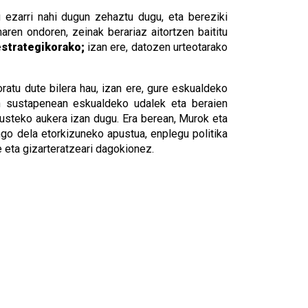
u ezarri nahi dugun zehaztu dugu, eta bereziki
ren ondoren, zeinak berariaz aitortzen baititu
 estrategikorako;
izan ere, datozen urteotarako
atu dute bilera hau, izan ere, gure eskualdeko
en sustapenean eskualdeko udalek eta beraien
kusteko aukera izan dugu. Era berean, Murok eta
go dela etorkizuneko apustua, enplegu politika
 eta gizarteratzeari dagokionez.