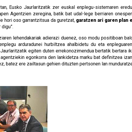
tan, Eusko Jaurlaritzatik zer euskal enplegu-sistemaren ered
n Agentzien zeregina, batik bat udal-lege berriaren onespena
 hori oso garrantzitsua da guretzat,
garatzen ari garen plan
 digu”.
iaren lehendakariak adierazi duenez, oso modu positiboan balor
o enplegu arduradunei hurbiltzea ahalbidetu du eta enpleguar
 Jaurlaritzatik egiten duten errekonozimendua bertatik bertara i
 agentziekin egonkorra den lankidetza marku bat definitzea izan
, batez ere zailtasun gehien dituzten pertsonen lan munduratze