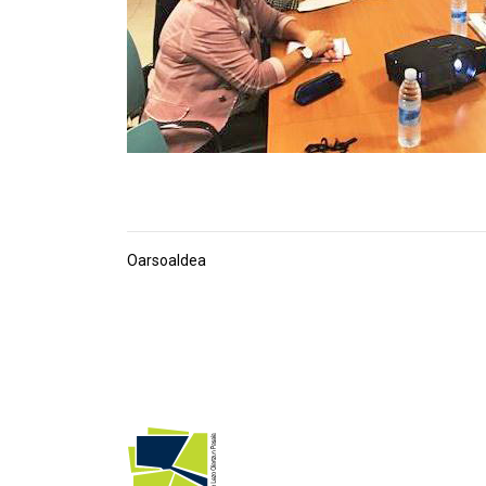
Oarsoaldea