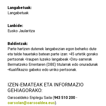
Langabetuak:
Langabetuak
Lanbide:
Eusko Jaularitza
Baldintzak:
Parte hartzen dutenek langabezian egon beharko dute
eta talde hauetako batean parte izan: •45 urtetik gorako
pertsonak •Iraupen luzeko langabeak •Diru-sarrerak
Bermatzeko Errentaren (DBE) titularrak edo onuradunak
•Kualifikazio gabeko edo urriko pertsonak.
IZEN-EMATEAK ETA INFORMAZIO
GEHIAGORAKO:
Oarsoaldeko Enplegu Saila (
943 510 200
-
oarsolan@oarsoaldea.eus
).