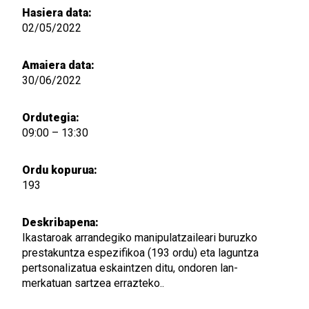
Hasiera data:
02/05/2022
Amaiera data:
30/06/2022
Ordutegia:
09:00 – 13:30
Ordu kopurua:
193
Deskribapena:
Ikastaroak arrandegiko manipulatzaileari buruzko
prestakuntza espezifikoa (193 ordu) eta laguntza
pertsonalizatua eskaintzen ditu, ondoren lan-
merkatuan sartzea errazteko..