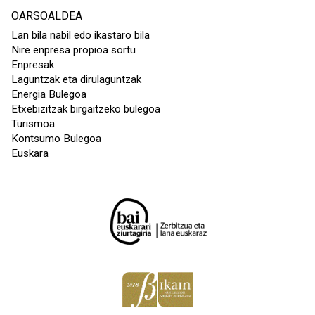
OARSOALDEA
Lan bila nabil edo ikastaro bila
Nire enpresa propioa sortu
Enpresak
Laguntzak eta dirulaguntzak
Energia Bulegoa
Etxebizitzak birgaitzeko bulegoa
Turismoa
Kontsumo Bulegoa
Euskara