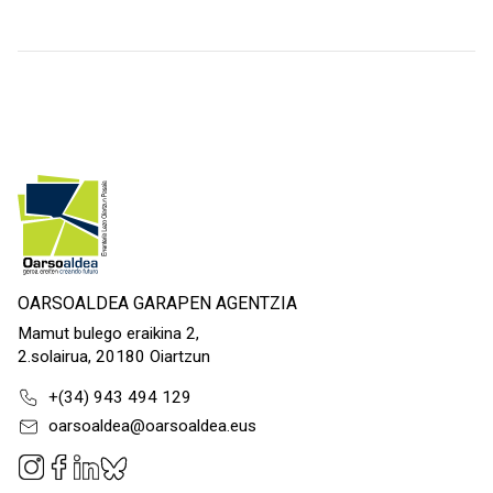
OARSOALDEA GARAPEN AGENTZIA
Mamut bulego eraikina 2,
2.solairua, 20180 Oiartzun
+(34) 943 494 129
oarsoaldea@oarsoaldea.eus