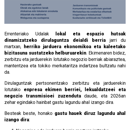
Errenteriako Udalak
lokal eta espazio hutsak
dinamizatzeko dirulaguntza deialdi berria
jarri du
martxan,
herriko jarduera ekonomikoa eta kaleetako
bizitasuna sustatzeko helburuarekin
. Ekimenaren bidez,
zerbitzu eta jarduerekin lotutako negozio berriak abiaraztea,
mantentzea eta tokiko merkataritza indartzea bultzatu nahi
da.
Dirulaguntzak pertsonentzako zerbitzu eta jarduerekin
lotutako
enpresa ekimen berriei, lekualdatzeei eta
negozio transmisioei zuzenduta
daude, eta 2026an
zehar egindako hainbat gastu lagundu ahal izango dira.
Besteak beste, honako
gastu hauek diruz lagundu ahal
izango dira
: