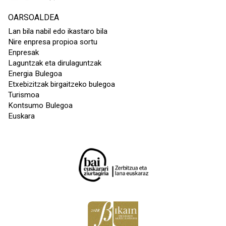
OARSOALDEA
Lan bila nabil edo ikastaro bila
Nire enpresa propioa sortu
Enpresak
Laguntzak eta dirulaguntzak
Energia Bulegoa
Etxebizitzak birgaitzeko bulegoa
Turismoa
Kontsumo Bulegoa
Euskara