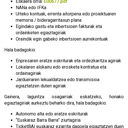
Eskaera orria:
E00677.pdf
NANa edo IFKa
Urteko kontuak, errenta aitorpena edo proiektuaren
memoria / bideragarritasun plana
Egindako gastu eta inbertsioen fakturak eta
ordainketen egiaztagiriak
Oraindik egin gabeko inbertsioen aurrekontuak
Hala badagokio:
Enpresaren eratze eskriturak eta ordezkaritza agiriak
Lokalaren alokairu edo erosketa kontratua eta
ordainagiriak
Jardueraren lekualdatzea edo transmisioa
egiaztatzen duten agiriak
Gainera, laguntza osagarriak eskatzeko, honako
egiaztagiriak aurkeztu beharko dira, hala badagokio:
Autonomo alta edo eratze eskriturak
“Euskaraz Barra Barra” ziurtagiria
TicketBAI euskaraz ezarrita dagoela egiaztatzen duen