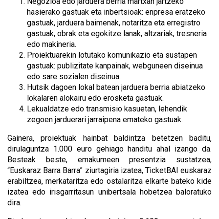
Negozioa edo jarduera berria martxan jartzeko
hasierako gastuak eta inbertsioak: enpresa eratzeko
gastuak, jarduera baimenak, notaritza eta erregistro
gastuak, obrak eta egokitze lanak, altzariak, tresneria
edo makineria.
Proiektuarekin lotutako komunikazio eta sustapen
gastuak: publizitate kanpainak, webguneen diseinua
edo sare sozialen diseinua.
Hutsik dagoen lokal batean jarduera berria abiatzeko
lokalaren alokairu edo erosketa gastuak.
Lekualdatze edo transmisio kasuetan, lehendik
zegoen jarduerari jarraipena emateko gastuak.
Gainera, proiektuak hainbat baldintza betetzen baditu,
dirulaguntza 1.000 euro gehiago handitu ahal izango da.
Besteak beste, emakumeen presentzia sustatzea,
“Euskaraz Barra Barra” ziurtagiria izatea, TicketBAI euskaraz
erabiltzea, merkataritza edo ostalaritza elkarte bateko kide
izatea edo irisgarritasun unibertsala hobetzea baloratuko
dira.