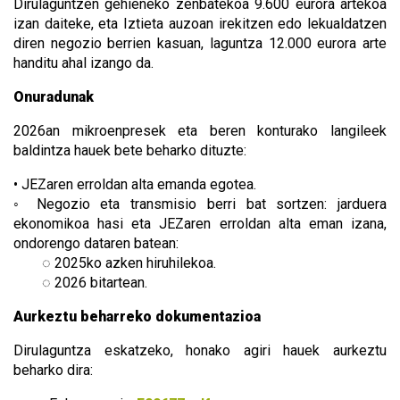
Dirulaguntzen gehieneko zenbatekoa 9.600 eurora artekoa
izan daiteke, eta Iztieta auzoan irekitzen edo lekualdatzen
diren negozio berrien kasuan, laguntza 12.000 eurora arte
handitu ahal izango da.
Onuradunak
2026an mikroenpresek eta beren konturako langileek
baldintza hauek bete beharko dituzte:
• JEZaren erroldan alta emanda egotea.
◦ Negozio eta transmisio berri bat sortzen: jarduera
ekonomikoa hasi eta JEZaren erroldan alta eman izana,
ondorengo dataren batean:
◌ 2025ko azken hiruhilekoa.
◌ 2026 bitartean.
Aurkeztu beharreko dokumentazioa
Dirulaguntza eskatzeko, honako agiri hauek aurkeztu
beharko dira: