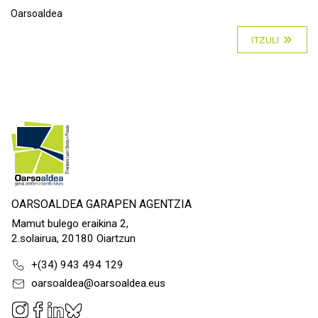
Oarsoaldea
ITZULI
OARSOALDEA GARAPEN AGENTZIA
Mamut bulego eraikina 2,
2.solairua, 20180 Oiartzun
+(34) 943 494 129
oarsoaldea@oarsoaldea.eus