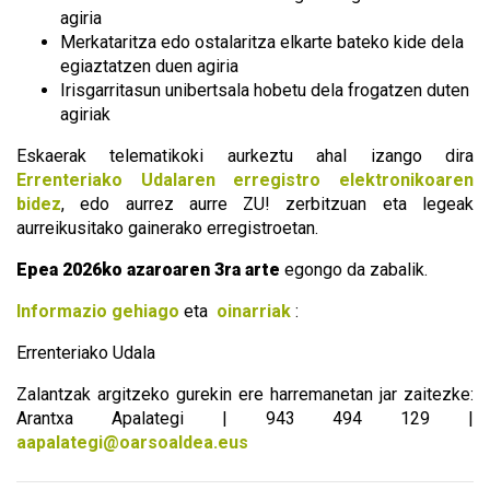
agiria
Merkataritza edo ostalaritza elkarte bateko kide dela
egiaztatzen duen agiria
Irisgarritasun unibertsala hobetu dela frogatzen duten
agiriak
Eskaerak telematikoki aurkeztu ahal izango dira
Errenteriako Udalaren erregistro elektronikoaren
bidez
, edo aurrez aurre ZU! zerbitzuan eta legeak
aurreikusitako gainerako erregistroetan.
Epea
2026ko azaroaren 3ra arte
egongo da zabalik.
Informazio gehiago
eta
oinarriak
:
Errenteriako Udala
Zalantzak argitzeko gurekin ere harremanetan jar zaitezke:
Arantxa Apalategi | 943 494 129 |
aapalategi@oarsoaldea.eus