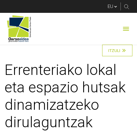
Errenteriako lokal e
ITZULI
Errenteriako lokal
eta espazio hutsak
dinamizatzeko
dirulaguntzak