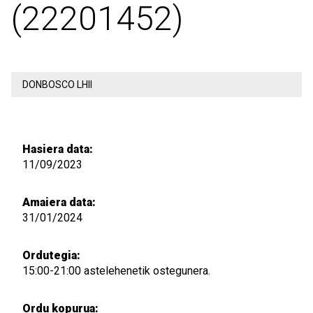
(22201452)
DONBOSCO LHII
Hasiera data:
11/09/2023
Amaiera data:
31/01/2024
Ordutegia:
15:00-21:00 astelehenetik ostegunera.
Ordu kopurua: