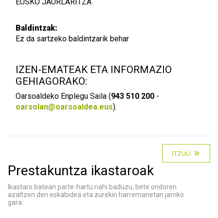
EUSKO JAURLARITZA
Baldintzak:
Ez da sartzeko baldintzarik behar
IZEN-EMATEAK ETA INFORMAZIO
GEHIAGORAKO:
Oarsoaldeko Enplegu Saila (
943 510 200
-
oarsolan@oarsoaldea.eus
).
ITZULI
Prestakuntza ikastaroak
Ikastaro batean parte-hartu nahi baduzu, bete ondoren
azaltzen den eskabidea eta zurekin harremanetan jarriko
gara.