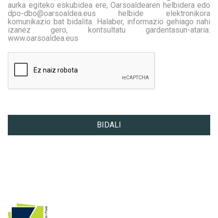
aurka egiteko eskubidea ere, Oarsoaldearen helbidera edo
dpo-dbo@oarsoaldea.eus helbide elektronikora
komunikazio bat bidalita. Halaber, informazio gehiago nahi
izanez gero, kontsultatu gardentasun-ataria:
www.oarsoaldea.eus
DATUEN BABESA
<p style="text-align: justify;"><strong><span style="font-si
BIDALI