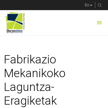
Fabrikazio Mekaniko
Fabrikazio
Mekanikoko
Laguntza-
Eragiketak