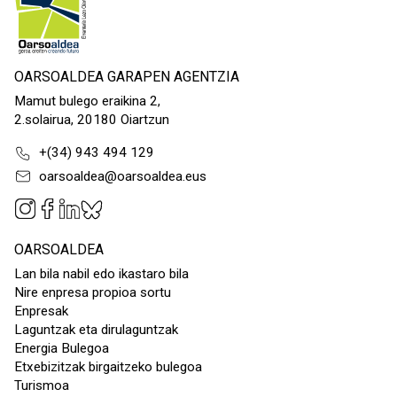
OARSOALDEA GARAPEN AGENTZIA
Mamut bulego eraikina 2,
2.solairua, 20180 Oiartzun
+(34) 943 494 129
oarsoaldea@oarsoaldea.eus
OARSOALDEA
Lan bila nabil edo ikastaro bila
Nire enpresa propioa sortu
Enpresak
Laguntzak eta dirulaguntzak
Energia Bulegoa
Etxebizitzak birgaitzeko bulegoa
Turismoa