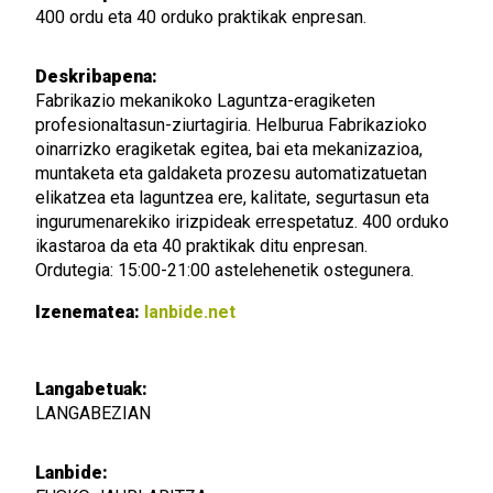
400 ordu eta 40 orduko praktikak enpresan.
Deskribapena:
Fabrikazio mekanikoko Laguntza-eragiketen
profesionaltasun-ziurtagiria. Helburua Fabrikazioko
oinarrizko eragiketak egitea, bai eta mekanizazioa,
muntaketa eta galdaketa prozesu automatizatuetan
elikatzea eta laguntzea ere, kalitate, segurtasun eta
ingurumenarekiko irizpideak errespetatuz. 400 orduko
ikastaroa da eta 40 praktikak ditu enpresan.
Ordutegia: 15:00-21:00 astelehenetik ostegunera.
Izenematea:
lanbide.net
Langabetuak:
LANGABEZIAN
Lanbide: