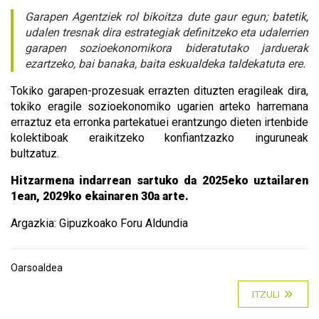
Garapen Agentziek rol bikoitza dute gaur egun; batetik,
udalen tresnak dira estrategiak definitzeko eta udalerrien
garapen sozioekonomikora bideratutako jarduerak
ezartzeko, bai banaka, baita eskualdeka taldekatuta ere.
Tokiko garapen-prozesuak errazten dituzten eragileak dira,
tokiko eragile sozioekonomiko ugarien arteko harremana
erraztuz eta erronka partekatuei erantzungo dieten irtenbide
kolektiboak eraikitzeko konfiantzazko inguruneak
bultzatuz.
Hitzarmena indarrean sartuko da 2025eko uztailaren
1ean, 2029ko ekainaren 30a arte.
Argazkia: Gipuzkoako Foru Aldundia
Oarsoaldea
ITZULI