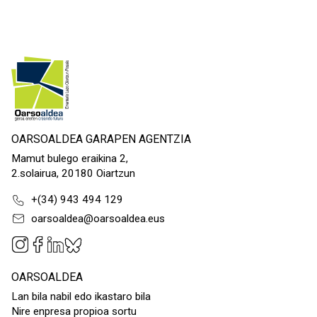
OARSOALDEA GARAPEN AGENTZIA
Mamut bulego eraikina 2,
2.solairua, 20180 Oiartzun
+(34) 943 494 129
oarsoaldea@oarsoaldea.eus
OARSOALDEA
Lan bila nabil edo ikastaro bila
Nire enpresa propioa sortu