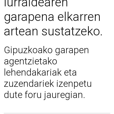
lurraldearen
garapena elkarren
artean sustatzeko.
Gipuzkoako garapen
agentzietako
lehendakariak eta
zuzendariek izenpetu
dute foru jauregian.