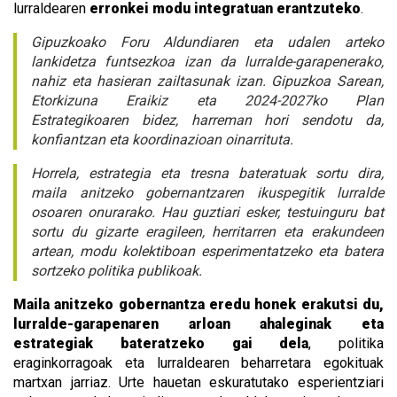
lurraldearen
erronkei modu integratuan erantzuteko
.
Gipuzkoako Foru Aldundiaren eta udalen arteko
lankidetza funtsezkoa izan da lurralde-garapenerako,
nahiz eta hasieran zailtasunak izan. Gipuzkoa Sarean,
Etorkizuna Eraikiz eta 2024-2027ko Plan
Estrategikoaren bidez, harreman hori sendotu da,
konfiantzan eta koordinazioan oinarrituta.
Horrela, estrategia eta tresna bateratuak sortu dira,
maila anitzeko gobernantzaren ikuspegitik lurralde
osoaren onurarako. Hau guztiari esker, testuinguru bat
sortu du gizarte eragileen, herritarren eta erakundeen
artean, modu kolektiboan esperimentatzeko eta batera
sortzeko politika publikoak.
Maila anitzeko gobernantza eredu honek erakutsi du,
lurralde-garapenaren arloan ahaleginak eta
estrategiak bateratzeko gai dela
, politika
eraginkorragoak eta lurraldearen beharretara egokituak
martxan jarriaz. Urte hauetan eskuratutako esperientziari