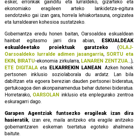
esker, erronkak gainditu eta lurraldeko, gizarteko eta
ekonomiako eragileen arteko lankidetza-egitura
sendotzeko gai izan gara, horrela lehiakortasuna, ongizatea
eta lurraldearen kohesioa sustatzeko.
Gobernantza eredu honen baitan, Oarsoaldea eskualdean
hainbat egitasmo jarri dira abian,
ESKUALDEAK
eskualdeetako proiektuak garatzeko
(
OLAJ-
Oarsoaldeko lurralde adimen jasangarria
,
SORTU eta
EKIN
,
BIRATU
-ekonomia zirkularra,
LANAREN ZENTZUA
…),
ETE DIGITALA
eta
ELKARREKIN LANEAN
. Azken honek
pertsonen inklusio soziolaborala du ardatz. Lan bila
dabiltzan eta egoera berezian dauden pertsonei bideratua,
gertukoagoa den akonpainamendua behar dutenei bideratua.
Horretarako,
OARSOLAN
inklusio eta enplegurako zentroa
eskuragarri dago.
Garapen Agentziak funtsezko eragileak izan dira
hasieratik
, izan ere, maila anitzeko eta eragile anitzeko
gobernantzaren eskeman txertatua egoteko ahalmena
baitute.