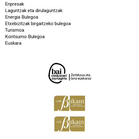
Enpresak
Laguntzak eta dirulaguntzak
Energia Bulegoa
Etxebizitzak birgaitzeko bulegoa
Turismoa
Kontsumo Bulegoa
Euskara