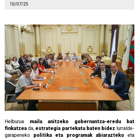
10/07/25
Helburua
maila anitzeko gobernantza-eredu bat
finkatzea
da,
estrategia partekatu baten bidez
lurralde-
garapeneko
politika eta programak abiarazteko
eta