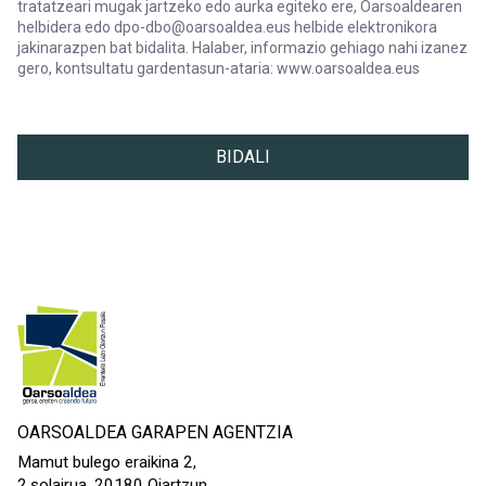
tratatzeari mugak jartzeko edo aurka egiteko ere, Oarsoaldearen
helbidera edo dpo-dbo@oarsoaldea.eus helbide elektronikora
jakinarazpen bat bidalita. Halaber, informazio gehiago nahi izanez
gero, kontsultatu gardentasun-ataria: www.oarsoaldea.eus
DATUEN BABESA
Oarsoaldeak lehiakortasuna sustatzeko, enpresen garapenerako
Beharrezkoa
BIDALI
OARSOALDEA GARAPEN AGENTZIA
Mamut bulego eraikina 2,
2.solairua, 20180 Oiartzun