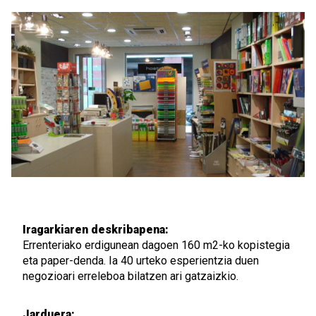
Iragarkiaren deskribapena:
Errenteriako erdigunean dagoen 160 m2-ko kopistegia
eta paper-denda. Ia 40 urteko esperientzia duen
negozioari erreleboa bilatzen ari gatzaizkio.
Jarduera: