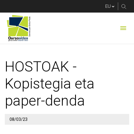
HOSTOAK - Kopistegi
HOSTOAK -
Kopistegia eta
paper-denda
08/03/23