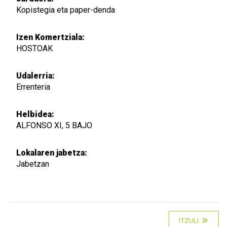
Kopistegia eta paper-denda
Izen Komertziala:
HOSTOAK
Udalerria:
Errenteria
Helbidea:
ALFONSO XI, 5 BAJO
Lokalaren jabetza:
Jabetzan
ITZULI