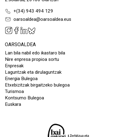
+(34) 943 494 129
oarsoaldea@oarsoaldea.eus
OARSOALDEA
Lan bila nabil edo ikastaro bila
Nire enpresa propioa sortu
Enpresak
Laguntzak eta dirulaguntzak
Energia Bulegoa
Etxebizitzak birgaitzeko bulegoa
Turismoa
Kontsumo Bulegoa
Euskara