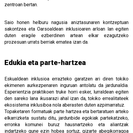
zentroan bertan.
Saio honen helburu nagusia aniztasunaren kontzeptuan
sakontzea eta Oarsoaldean inklusioaren arloan lan egiten
duten eragile ezberdinen artean elkar ezagutzeko
prozesuan urrats berriak ematea izan da.
Edukia eta parte-hartzea
Eskualdean inklusioa errazteko garatzen ari diren tokiko
ekimenen aurkezpenaren inguruan antolatu da jardunaldia.
Esperientzia praktikoen truke horri esker, lurraldean egiten
den sareko lana ikusarazi ahal izan da, tokiko errealitateek
ekosistema inklusiboa nola aberasten duten azpimarratuz.
Topaketaren formatuak parte hartzea eta bertaratuen arteko
elkarrizketa sustatu ditu, jardunbide egokiak partekatzeko,
erronka komunei buruz hausnartzeko eta aliantzak
indartzeko gune ezin hobea sortuz, gizarte abegikorragoa