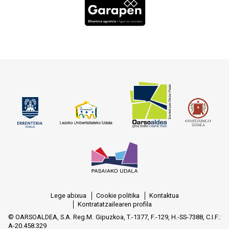
Lege abixua
Cookie politika
Kontaktua
Kontratatzailearen profila
© OARSOALDEA, S.A. Reg.M. Gipuzkoa, T.-1377, F.-129, H.-SS-7388, C.I.F.:
A-20.458.329