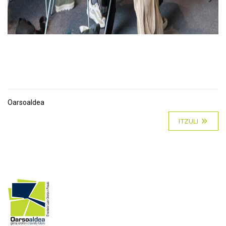
Oarsoaldea
ITZULI