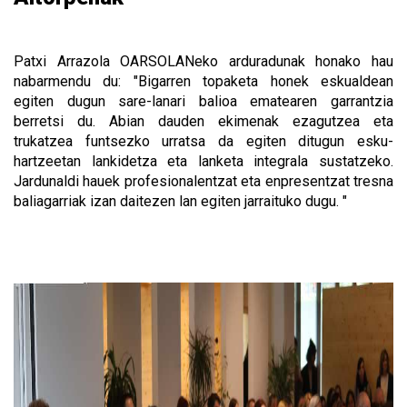
Patxi Arrazola OARSOLANeko arduradunak honako hau
nabarmendu du: "Bigarren topaketa honek eskualdean
egiten dugun sare-lanari balioa ematearen garrantzia
berretsi du. Abian dauden ekimenak ezagutzea eta
trukatzea funtsezko urratsa da egiten ditugun esku-
hartzeetan lankidetza eta lanketa integrala sustatzeko.
Jardunaldi hauek profesionalentzat eta enpresentzat tresna
baliagarriak izan daitezen lan egiten jarraituko dugu. "