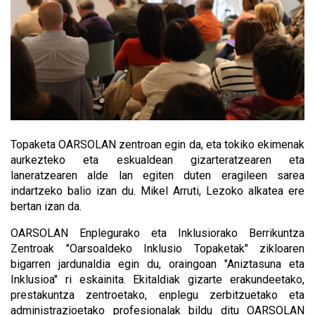
Topaketa OARSOLAN zentroan egin da, eta tokiko ekimenak
aurkezteko eta eskualdean gizarteratzearen eta
laneratzearen alde lan egiten duten eragileen sarea
indartzeko balio izan du. Mikel Arruti, Lezoko alkatea ere
bertan izan da.
OARSOLAN Enplegurako eta Inklusiorako Berrikuntza
Zentroak "Oarsoaldeko Inklusio Topaketak" zikloaren
bigarren jardunaldia egin du, oraingoan "Aniztasuna eta
Inklusioa" ri eskainita. Ekitaldiak gizarte erakundeetako,
prestakuntza zentroetako, enplegu zerbitzuetako eta
administrazioetako profesionalak bildu ditu OARSOLAN