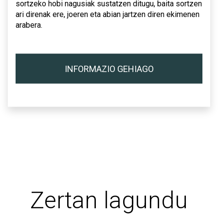
sortzeko hobi nagusiak sustatzen ditugu, baita sortzen
ari direnak ere, joeren eta abian jartzen diren ekimenen
arabera.
INFORMAZIO GEHIAGO
Zertan lagundu