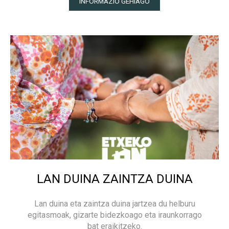
INFORMAZIO GEHIAGO
LAN DUINA ZAINTZA DUINA
Lan duina eta zaintza duina jartzea du helburu
egitasmoak, gizarte bidezkoago eta iraunkorrago
bat eraikitzeko.