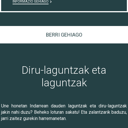
INFORMAZIO GEHIAGO
BERRI GEHIAGO
Diru-laguntzak eta
laguntzak
Une honetan Indarrean dauden laguntzak eta diru-laguntzak
jakin nahi duzu? Beheko loturan sakatu! Eta zalantzarik baduzu,
jarri zaitez gurekin harremanetan.