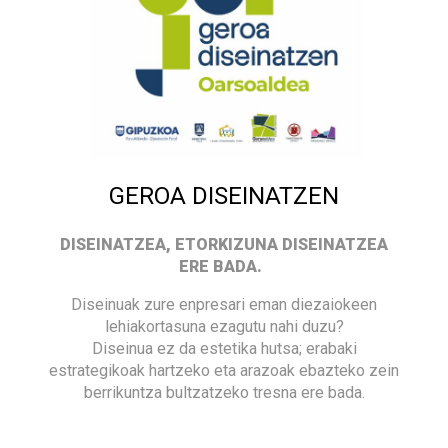
GEROA DISEINATZEN
DISEINATZEA, ETORKIZUNA DISEINATZEA
ERE BADA.
Diseinuak zure enpresari eman diezaiokeen
lehiakortasuna ezagutu nahi duzu?
Diseinua ez da estetika hutsa; erabaki
estrategikoak hartzeko eta arazoak ebazteko zein
berrikuntza bultzatzeko tresna ere bada.