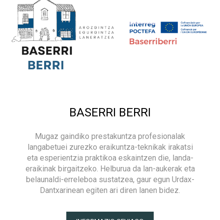
BASERRI BERRI
Mugaz gaindiko prestakuntza profesionalak
langabetuei zurezko eraikuntza-teknikak irakatsi
eta esperientzia praktikoa eskaintzen die, landa-
eraikinak birgaitzeko. Helburua da lan-aukerak eta
belaunaldi-erreleboa sustatzea, gaur egun Urdax-
Dantxarinean egiten ari diren lanen bidez.