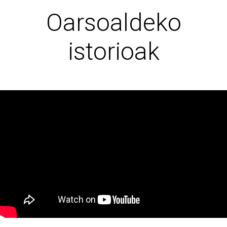
Oarsoaldeko
istorioak