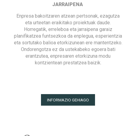
JARRAIPENA
Enpresa bakoitzaren atzean pertsonak, ezagutza
eta urteetan eraikitako proiektuak daude.
Horregatik, erreleboa eta jarraipena garaiz
planifikatzea funtsezkoa da enplegua, esperientzia
eta sortutako balioa etorkizunean ere mantentzeko.
Ondorengotza ez da ustekabeko egoera bati
erantzutea, enpresaren etorkizuna modu
kontzientean prestatzea baizik.
INFORMAZIO GEHIAGO