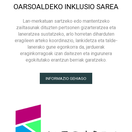
OARSOALDEKO INKLUSIO SAREA
Lan-merkatuan sartzeko edo mantentzeko
zailtasunak dituzten pertsonen gizarteratzea eta
laneratzea sustatzeko, arlo horretan diharduten
eragileen arteko koordinazio, lankidetza eta talde-
lanerako gune egonkorra da, jarduerak
eraginkorragoak izan daitezen eta ingurunera
egokitutako erantzun berriak garatzeko.
INFORMAZIO GEHIAGO