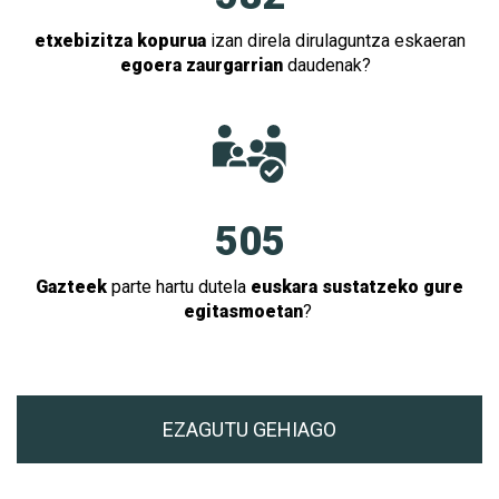
etxebizitza kopurua
izan direla dirulaguntza eskaeran
egoera zaurgarrian
daudenak?
505
Gazteek
parte hartu dutela
euskara sustatzeko gure
egitasmoetan
?
EZAGUTU GEHIAGO