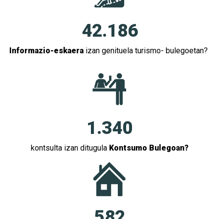
42.186
Informazio-eskaera
izan genituela turismo- bulegoetan?
1.340
kontsulta izan ditugula
Kontsumo Bulegoan?
582