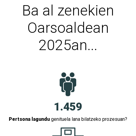
Ba al zenekien
Oarsoaldean
2025an...
1.459
Pertsona lagundu
genituela lana bilatzeko prozesuan?