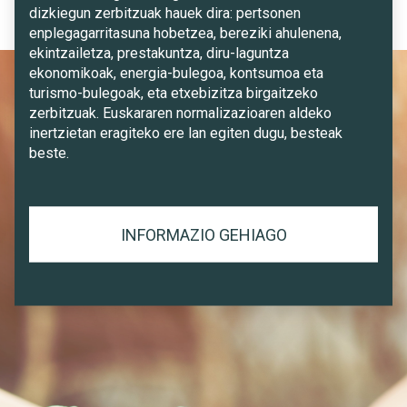
dizkiegun zerbitzuak hauek dira: pertsonen
enplegagarritasuna hobetzea, bereziki ahulenena,
ekintzailetza, prestakuntza, diru-laguntza
ekonomikoak, energia-bulegoa, kontsumoa eta
turismo-bulegoak, eta etxebizitza birgaitzeko
zerbitzuak. Euskararen normalizazioaren aldeko
inertzietan eragiteko ere lan egiten dugu, besteak
beste.
INFORMAZIO GEHIAGO