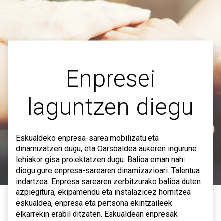
Enpresei
laguntzen diegu
Eskualdeko enpresa-sarea mobilizatu eta
dinamizatzen dugu, eta Oarsoaldea aukeren ingurune
lehiakor gisa proiektatzen dugu. Balioa eman nahi
diogu gure enpresa-sarearen dinamizazioari. Talentua
indartzea. Enpresa sarearen zerbitzurako balioa duten
azpiegitura, ekipamendu eta instalazioez hornitzea
eskualdea, enpresa eta pertsona ekintzaileek
elkarrekin erabil ditzaten. Eskualdean enpresak