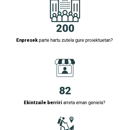
200
Enpresek
parte hartu zutela gure proiektuetan?
82
Ekintzaile berriri
arreta eman geniela?