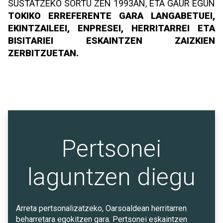
SUSTATZEKO SORTU ZEN 1993AN, ETA GAUR EGUN
TOKIKO ERREFERENTE GARA LANGABETUEI,
EKINTZAILEEI, ENPRESEI, HERRITARREI ETA
BISITARIEI ESKAINTZEN ZAIZKIEN
ZERBITZUETAN.
Pertsonei
laguntzen diegu
Arreta pertsonalizatzeko, Oarsoaldean herritarren
beharretara egokitzen gara. Pertsonei eskaintzen