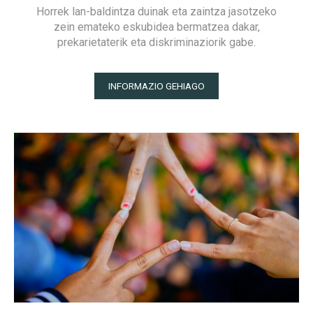
Horrek lan-baldintza duinak eta zaintza jasotzeko
zein emateko eskubidea bermatzea dakar,
prekarietaterik eta diskriminaziorik gabe.
INFORMAZIO GEHIAGO