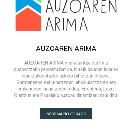
AUZOAREN ARIMA
AUZOAREN ARIMA merkataritza eta hiria
suspertzeko proiektu bat da, hutsik dauden lokalak
ekintzaileentzako aukera bihurtzen dituena.
Sormenezko esku-hartzeen, aholkularitzaren eta
erakundeen laguntzaren bidez, Errenteria, Lezo,
Oiartzun eta Pasaiako auzoak dinamizatu nahi ditu.
INFORMAZIO GEHIAGO