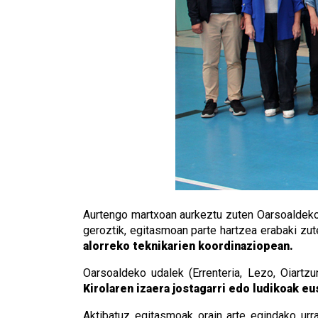
Aurtengo martxoan aurkeztu zuten Oarsoaldeko 
geroztik, egitasmoan parte hartzea erabaki zu
alorreko teknikarien koordinaziopean.
Oarsoaldeko udalek (Errenteria, Lezo, Oiartzu
Kirolaren izaera jostagarri edo ludikoak e
Aktibatuz egitasmoak orain arte egindako urra