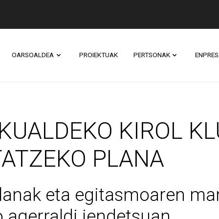
OARSOALDEA
PROIEKTUAK
PERTSONAK
ENPRES
LDEKO KIROL KLUBE
SKUALDEKO KIROL K
TATZEKO PLANA
 lanak eta egitasmoaren mar
 agerraldi jendetsuan