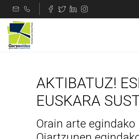
Edukira joan
AKTIBATUZ! ESKUA
AKTIBATUZ! E
EUSKARA SUS
Orain arte egindako
Oiartzunen egindako