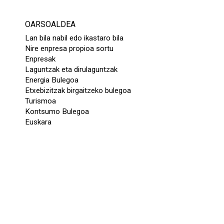
OARSOALDEA
Lan bila nabil edo ikastaro bila
Nire enpresa propioa sortu
Enpresak
Laguntzak eta dirulaguntzak
Energia Bulegoa
Etxebizitzak birgaitzeko bulegoa
Turismoa
Kontsumo Bulegoa
Euskara