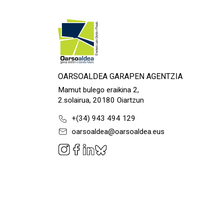
OARSOALDEA GARAPEN AGENTZIA
Mamut bulego eraikina 2,
2.solairua, 20180 Oiartzun
+(34) 943 494 129
oarsoaldea@oarsoaldea.eus