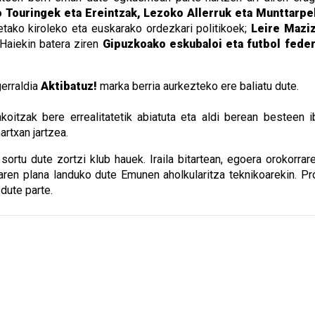
o Touringek eta Ereintzak, Lezoko Allerruk eta Munttarpe
etako kiroleko eta euskarako ordezkari politikoek;
Leire Maziz
 Haiekin batera ziren
Gipuzkoako eskubaloi eta futbol feder
gerraldia
Aktibatuz!
marka berria aurkezteko ere baliatu dute.
koitzak bere errealitatetik abiatuta eta aldi berean besteen ib
artxan jartzea.
a sortu dute zortzi klub hauek. Iraila bitartean, egoera orokorr
itzaren plana landuko dute Emunen aholkularitza teknikoarekin. P
 dute parte.