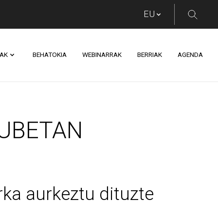
AK
BEHATOKIA
WEBINARRAK
BERRIAK
AGENDA
TAN EUSKARA SUSTA
LUBETAN
ka aurkeztu dituzte