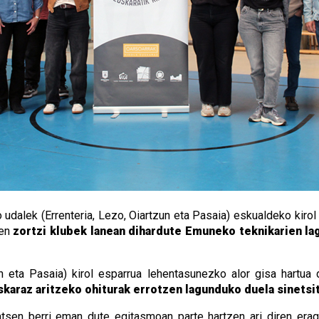
udalek (Errenteria, Lezo, Oiartzun eta Pasaia) eskualdeko kiro
ten
zortzi klubek lanean dihardute Emuneko teknikarien lag
n eta Pasaia) kirol esparrua lehentasunezko alor gisa hartua
uskaraz aritzeko ohiturak errotzen lagunduko duela sinetsi
tsen berri eman dute egitasmoan parte hartzen ari diren eragi