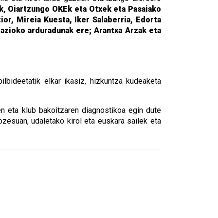
k, Oiartzungo OKEk eta Otxek eta Pasaiako
ior, Mireia Kuesta, Iker Salaberria, Edorta
azioko arduradunak ere; Arantxa Arzak eta
ilbideetatik elkar ikasiz, hizkuntza kudeaketa
aren eta klub bakoitzaren diagnostikoa egin dute
rozesuan, udaletako kirol eta euskara sailek eta