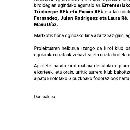
kiroldegian egindako agerraldian.
Errenteriak
Trintxerpe KEk eta Pasaia KEk
eta lau udal
Fernandez, Julen Rodríguez eta Laura Ré
.
Manu Díaz.
Martxotik hona egindako lana azaltzeaz gain, a
Proiektuaren helburua izango da kirol klub ba
egokirako urratsak zehaztea eta urrats horiek m
Apiriletik hasita kirol mahaia deitutako egitur
elkarteek, eta orain, urritik aurrera klub bako
aipatu kiroletako Gipuzkoako federazioek hartu
Oarsoaldea