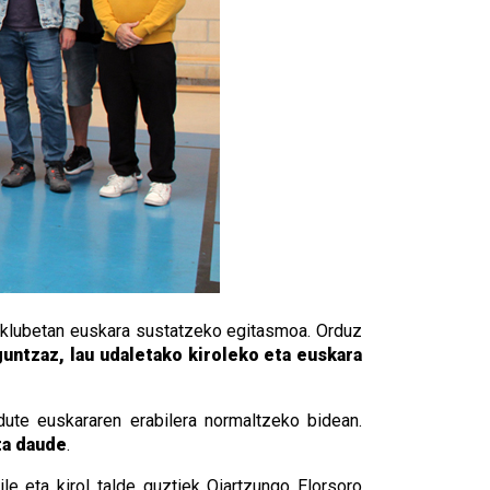
l klubetan euskara sustatzeko egitasmoa. Orduz
untzaz, lau udaletako kiroleko eta euskara
 dute euskararen erabilera normaltzeko bidean.
ta daude
.
le eta kirol talde guztiek Oiartzungo Elorsoro