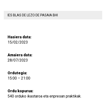
IES BLAS DE LEZO DE PASAIA BHI
Hasiera data:
15/02/2023
Amaiera data:
28/07/2023
Ordutegia:
15:00 – 21:00
Ordu kopurua:
540 orduko ikastaroa eta enpresan praktikak.