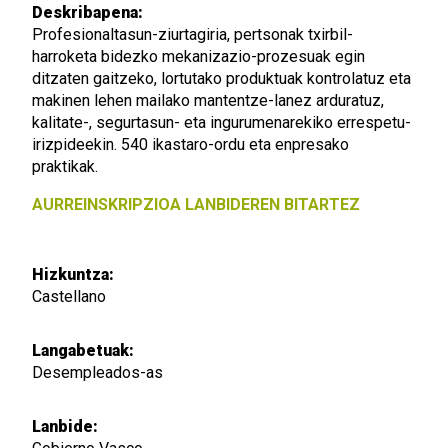
Deskribapena:
Profesionaltasun-ziurtagiria, pertsonak txirbil-
harroketa bidezko mekanizazio-prozesuak egin
ditzaten gaitzeko, lortutako produktuak kontrolatuz eta
makinen lehen mailako mantentze-lanez arduratuz,
kalitate-, segurtasun- eta ingurumenarekiko errespetu-
irizpideekin. 540 ikastaro-ordu eta enpresako
praktikak.
AURREINSKRIPZIOA
LANBIDEREN BITARTEZ
Hizkuntza:
Castellano
Langabetuak:
Desempleados-as
Lanbide: