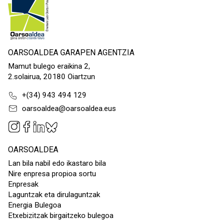
OARSOALDEA GARAPEN AGENTZIA
Mamut bulego eraikina 2,
2.solairua, 20180 Oiartzun
+(34) 943 494 129
oarsoaldea@oarsoaldea.eus
OARSOALDEA
Lan bila nabil edo ikastaro bila
Nire enpresa propioa sortu
Enpresak
Laguntzak eta dirulaguntzak
Energia Bulegoa
Etxebizitzak birgaitzeko bulegoa