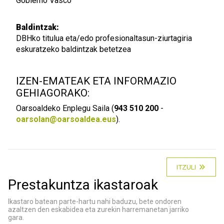
Gobierno Vasco
Baldintzak:
DBHko titulua eta/edo profesionaltasun-ziurtagiria
eskuratzeko baldintzak betetzea
IZEN-EMATEAK ETA INFORMAZIO
GEHIAGORAKO:
Oarsoaldeko Enplegu Saila (
943 510 200
-
oarsolan@oarsoaldea.eus
).
ITZULI
Prestakuntza ikastaroak
Ikastaro batean parte-hartu nahi baduzu, bete ondoren
azaltzen den eskabidea eta zurekin harremanetan jarriko
gara.