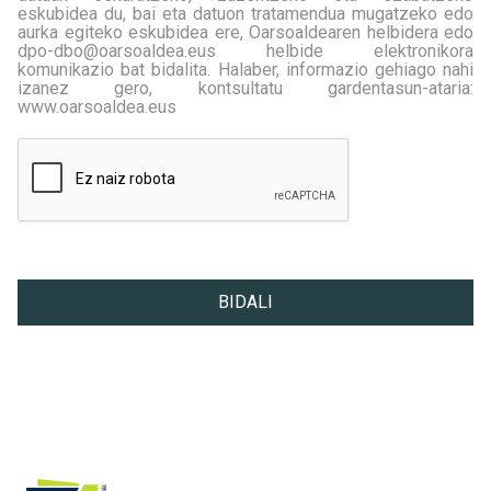
eskubidea du, bai eta datuon tratamendua mugatzeko edo
aurka egiteko eskubidea ere, Oarsoaldearen helbidera edo
dpo-dbo@oarsoaldea.eus helbide elektronikora
komunikazio bat bidalita. Halaber, informazio gehiago nahi
izanez gero, kontsultatu gardentasun-ataria:
www.oarsoaldea.eus
DATUEN BABESA
<p style="text-align: justify;"><strong><span style="font-si
BIDALI