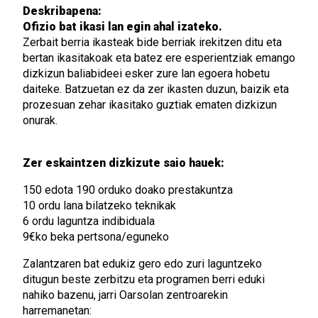
Deskribapena:
Ofizio bat ikasi lan egin ahal izateko.
Zerbait berria ikasteak bide berriak irekitzen ditu eta
bertan ikasitakoak eta batez ere esperientziak emango
dizkizun baliabideei esker zure lan egoera hobetu
daiteke. Batzuetan ez da zer ikasten duzun, baizik eta
prozesuan zehar ikasitako guztiak ematen dizkizun
onurak.
Zer eskaintzen dizkizute saio hauek:
150 edota 190 orduko doako prestakuntza
10 ordu lana bilatzeko teknikak
6 ordu laguntza indibiduala
9€ko beka pertsona/eguneko
Zalantzaren bat edukiz gero edo zuri laguntzeko
ditugun beste zerbitzu eta programen berri eduki
nahiko bazenu, jarri Oarsolan zentroarekin
harremanetan: