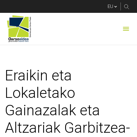
Eraikin eta Lokaletak
Eraikin eta
Lokaletako
Gainazalak eta
Altzariak Garbitzea-