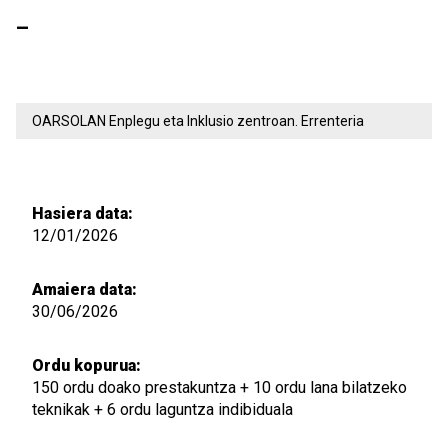
-
OARSOLAN Enplegu eta Inklusio zentroan. Errenteria
Hasiera data:
12/01/2026
Amaiera data:
30/06/2026
Ordu kopurua:
150 ordu doako prestakuntza + 10 ordu lana bilatzeko
teknikak + 6 ordu laguntza indibiduala