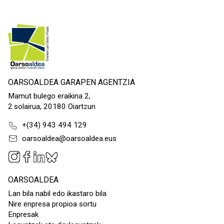
OARSOALDEA GARAPEN AGENTZIA
Mamut bulego eraikina 2,
2.solairua, 20180 Oiartzun
+(34) 943 494 129
oarsoaldea@oarsoaldea.eus
OARSOALDEA
Lan bila nabil edo ikastaro bila
Nire enpresa propioa sortu
Enpresak