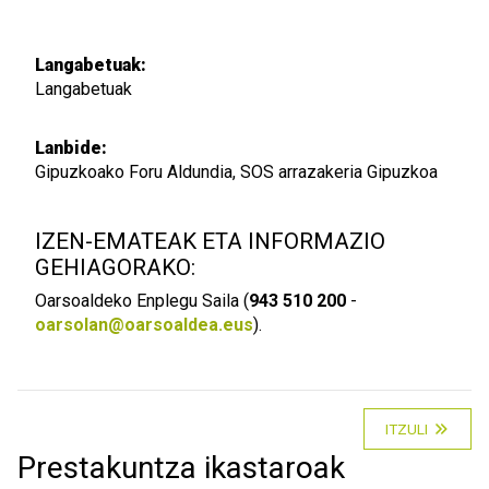
Langabetuak:
Langabetuak
Lanbide:
Gipuzkoako Foru Aldundia, SOS arrazakeria Gipuzkoa
IZEN-EMATEAK ETA INFORMAZIO
GEHIAGORAKO:
Oarsoaldeko Enplegu Saila (
943 510 200
-
oarsolan@oarsoaldea.eus
).
ITZULI
Prestakuntza ikastaroak