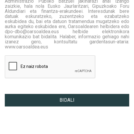
Administrazio Publiko batzuei jakinarazi ahal izango
zaizkie, hala nola Eusko Jaurlaritzari, Gipuzkoako Foru
Aldundiari eta finantza-erakundeei. Interesdunak bere
datuak eskuratzeko, zuzentzeko eta ezabatzeko
eskubidea du, bai eta datuon tratamendua mugatzeko edo
aurka egiteko eskubidea ere, Oarsoaldearen helbidera edo
dpo-dbo@oarsoaldea.eus helbide elektronikora
komunikazio bat bidalita. Halaber, informazio gehiago nahi
izanez gero, kontsultatu gardentasun-ataria:
www.oarsoaldea.eus
DATUEN BABESA
<p style="text-align: justify;"><strong><span style="font-si
BIDALI