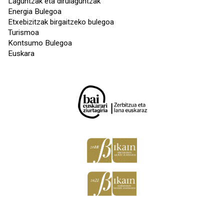
Laguntzak eta dirulaguntzak
Energia Bulegoa
Etxebizitzak birgaitzeko bulegoa
Turismoa
Kontsumo Bulegoa
Euskara