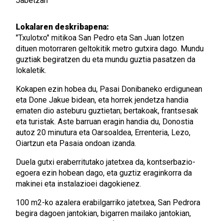
Jabetzan
Lokalaren deskribapena:
"Txulotxo" mitikoa San Pedro eta San Juan lotzen
dituen motorraren geltokitik metro gutxira dago. Mundu
guztiak begiratzen du eta mundu guztia pasatzen da
lokaletik.
Kokapen ezin hobea du, Pasai Donibaneko erdigunean
eta Done Jakue bidean, eta horrek jendetza handia
ematen dio asteburu guztietan; bertakoak, frantsesak
eta turistak. Aste barruan eragin handia du, Donostia
autoz 20 minutura eta Oarsoaldea, Errenteria, Lezo,
Oiartzun eta Pasaia ondoan izanda.
Duela gutxi eraberritutako jatetxea da, kontserbazio-
egoera ezin hobean dago, eta guztiz eraginkorra da
makinei eta instalazioei dagokienez.
100 m2-ko azalera erabilgarriko jatetxea, San Pedrora
begira dagoen jantokian, bigarren mailako jantokian,