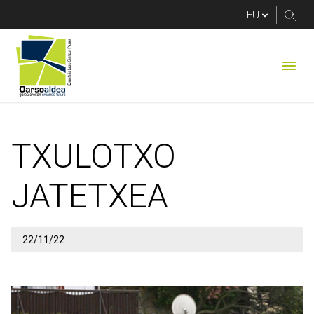
TXULOTXO JATETXE
TXULOTXO
JATETXEA
22/11/22