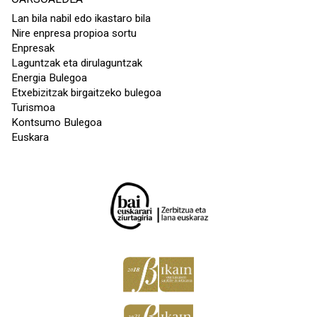
Lan bila nabil edo ikastaro bila
Nire enpresa propioa sortu
Enpresak
Laguntzak eta dirulaguntzak
Energia Bulegoa
Etxebizitzak birgaitzeko bulegoa
Turismoa
Kontsumo Bulegoa
Euskara