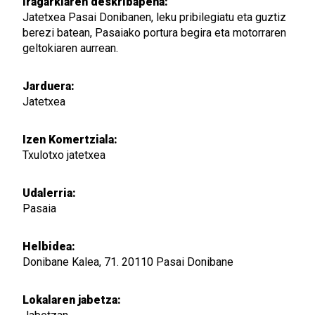
Iragarkiaren deskribapena:
Jatetxea Pasai Donibanen, leku pribilegiatu eta guztiz
berezi batean, Pasaiako portura begira eta motorraren
geltokiaren aurrean.
Jarduera:
Jatetxea
Izen Komertziala:
Txulotxo jatetxea
Udalerria:
Pasaia
Helbidea:
Donibane Kalea, 71. 20110 Pasai Donibane
Lokalaren jabetza: