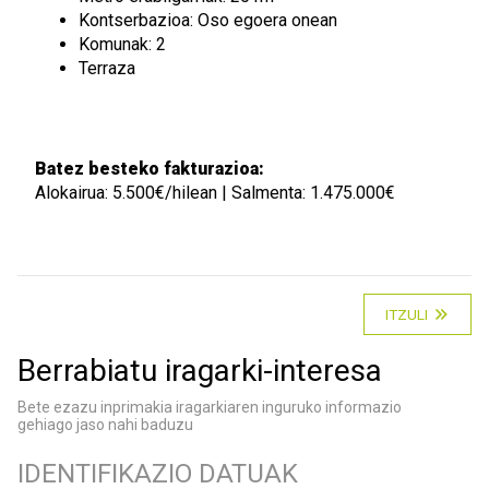
Kontserbazioa: Oso egoera onean
Komunak: 2
Terraza
Batez besteko fakturazioa:
Alokairua: 5.500€/hilean | Salmenta: 1.475.000€
ITZULI
Berrabiatu iragarki-interesa
Bete ezazu inprimakia iragarkiaren inguruko informazio
gehiago jaso nahi baduzu
IDENTIFIKAZIO DATUAK