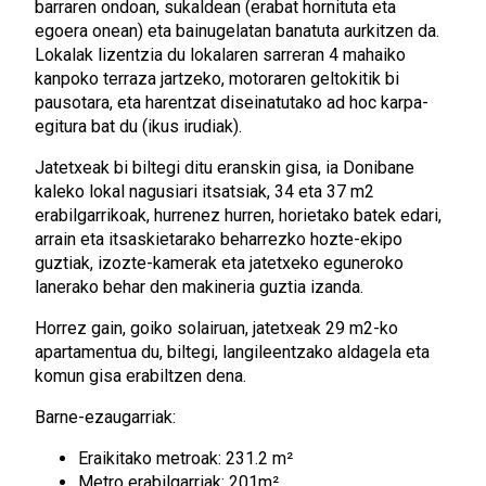
barraren ondoan, sukaldean (erabat hornituta eta
egoera onean) eta bainugelatan banatuta aurkitzen da.
Lokalak lizentzia du lokalaren sarreran 4 mahaiko
kanpoko terraza jartzeko, motoraren geltokitik bi
pausotara, eta harentzat diseinatutako ad hoc karpa-
egitura bat du (ikus irudiak).
Jatetxeak bi biltegi ditu eranskin gisa, ia Donibane
kaleko lokal nagusiari itsatsiak, 34 eta 37 m2
erabilgarrikoak, hurrenez hurren, horietako batek edari,
arrain eta itsaskietarako beharrezko hozte-ekipo
guztiak, izozte-kamerak eta jatetxeko eguneroko
lanerako behar den makineria guztia izanda.
Horrez gain, goiko solairuan, jatetxeak 29 m2-ko
apartamentua du, biltegi, langileentzako aldagela eta
komun gisa erabiltzen dena.
Barne-ezaugarriak:
Eraikitako metroak: 231.2 m²
Metro erabilgarriak: 201m²