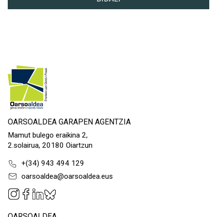
OARSOALDEA GARAPEN AGENTZIA
Mamut bulego eraikina 2,
2.solairua, 20180 Oiartzun
+(34) 943 494 129
oarsoaldea@oarsoaldea.eus
OARSOALDEA